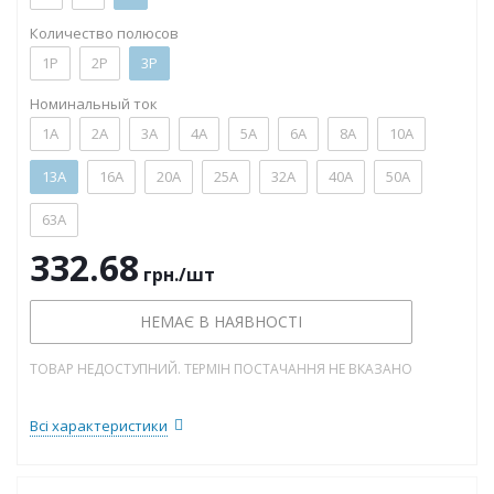
Количество полюсов
1P
2P
3P
Номинальный ток
1А
2А
3А
4А
5А
6А
8А
10А
13А
16А
20А
25А
32А
40А
50А
63А
332.68
грн.
/шт
НЕМАЄ В НАЯВНОСТІ
ТОВАР НЕДОСТУПНИЙ. ТЕРМІН ПОСТАЧАННЯ НЕ ВКАЗАНО
Всі характеристики