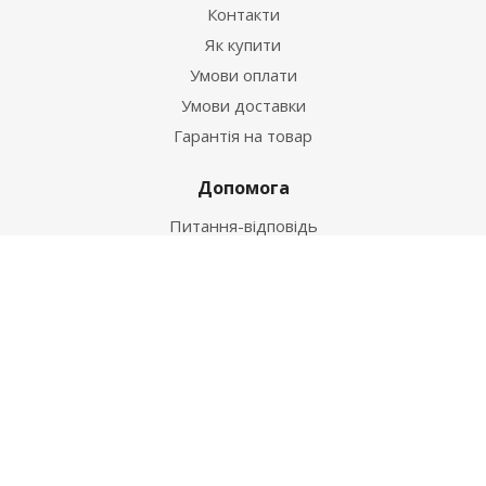
Контакти
Як купити
Умови оплати
Умови доставки
Гарантія на товар
Допомога
Питання-відповідь
Бренди
Наші контакти
+38 067 502 20 26
zakaz@ekt.com.ua
м. Київ, вул. Магнітогорська 1-А