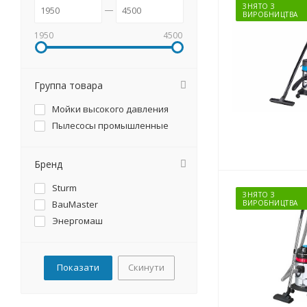
ЗНЯТО З
ВИРОБНИЦТВА
1950
4500
Группа товара
Мойки высокого давления
Пылесосы промышленные
Бренд
Sturm
ЗНЯТО З
BauMaster
ВИРОБНИЦТВА
Энергомаш
Скинути