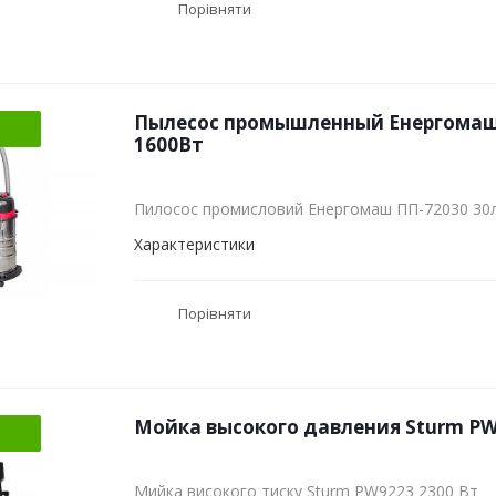
Порівняти
Пылесос промышленный Енергомаш 
1600Вт
Пилосос промисловий Енергомаш ПП-72030 30л
Характеристики
Порівняти
Мойка высокого давления Sturm PW
Мийка високого тиску Sturm PW9223 2300 Вт