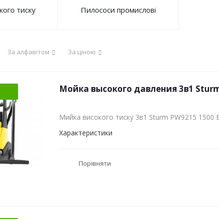
кого тиску
Пилососи промислові
За алфавітом
За ціною
Мойка высокого давления 3в1 Sturm
Мийка високого тиску 3в1 Sturm PW9215 1500 
Характеристики
Порівняти