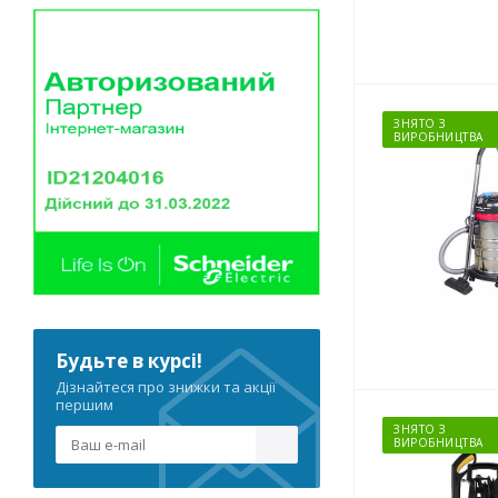
ЗНЯТО З
ВИРОБНИЦТВА
Будьте в курсі!
Дізнайтеся про знижки та акції
першим
ЗНЯТО З
ВИРОБНИЦТВА