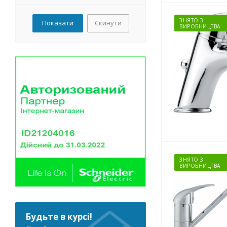
Кофе-молоко
Эшмер
Никель
Euroflow
ЗНЯТО З
Скинути
Светлозелёный
ВИРОБНИЦТВА
Квинта
Свтлосерый
Крокус
Тёмнозелёный
Ника
Хром
Orion
Хром матовый
Ophelio
Хром/Золото
Октава
Чёрный
Sevaeco
Чёрный глянцевый
Seva-M
Чёрный/Золото
Seva-Mix
Чёрный/Хром
Seva Fresh
Черный
Sirius
ЗНЯТО З
Медь
Флора
ВИРОБНИЦТВА
Зеленый
Cerasprint
Луара
Медисон
Сарта
Будьте в курсі!