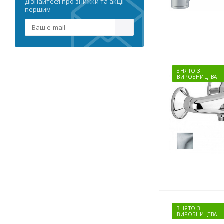
Абия
Дізнайтеся про знижки та акції
першим
Агата
Аллегра
Альба
Аризона
Вега
Виола
ЗНЯТО З
ВИРОБНИЦТВА
Вито
Ада
Гамма
Джой
Клео
Лилиан
Лучиа
Рона
Флави
Джемма
Элен
ЗНЯТО З
ВИРОБНИЦТВА
Елорн