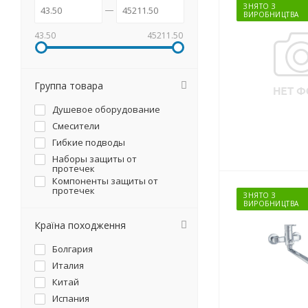
ЗНЯТО З
ВИРОБНИЦТВА
43.50
45211.50
Группа товара
Душевое оборудование
Смесители
Гибкие подводы
Наборы защиты от
протечек
Компоненты защиты от
протечек
ЗНЯТО З
ВИРОБНИЦТВА
Країна походження
Болгария
Италия
Китай
Испания