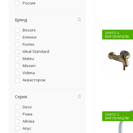
Россия
Бренд
Bossini
ЗНЯТО З
Emmevi
ВИРОБНИЦТВА
Formix
Ideal Standard
Mateu
Mixxen
Vidima
Аквасторож
Серия
Deco
Рома
ЗНЯТО З
ВИРОБНИЦТВА
Айова
Апус