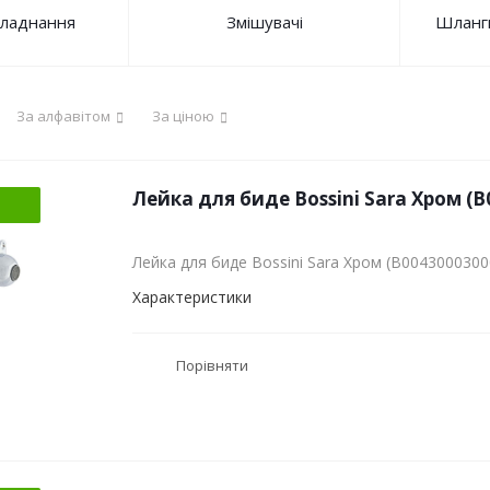
ладнання
Змішувачі
Шланги
За алфавітом
За ціною
Лейка для биде Bossini Sara Хром (
Лейка для биде Bossini Sara Хром (B0043000300
Характеристики
Порівняти