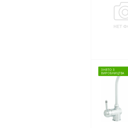
Karina
Карлотта
Клер
Кубика
Лючия
Максима
Мальта
Мамба
Мирида
Mistic
ЗНЯТО З
Мишель
ВИРОБНИЦТВА
Монтана
Nikita
Николь
Нинель
Огаста
Paloma
Sara
Симона