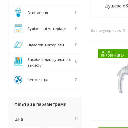
Душеве об
Освітлення
Будівельні матеріали
За популярністю
Підлогові матеріали
ЗНЯТО З
ВИРОБНИЦТВА
Засоби індивідуального
захисту
Вентиляція
Фільтр за параметрами
Ціна