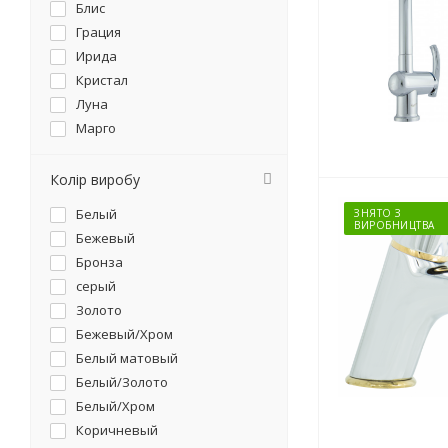
Блис
Грация
Ирида
Кристал
Луна
Марго
Медея
Муза
Колір виробу
Поло
Белый
ЗНЯТО З
Сити
ВИРОБНИЦТВА
Бежевый
Тенденс
Бронза
Торнадо
серый
Феникс
Золото
Alpha New
Бежевый/Хром
Везер
Белый матовый
Веста
Белый/Золото
Top
Белый/Хром
Storm
Коричневый
Vito