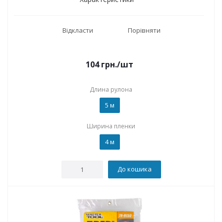
Відкласти
Порівняти
104
грн.
/шт
Длина рулона
5 м
Ширина пленки
4 м
До кошика