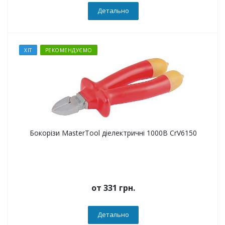
Детально
ХІТ
РЕКОМЕНДУЄМО
Бокорізи MasterTool діелектричні 1000В CrV6150
от
331 грн.
Детально