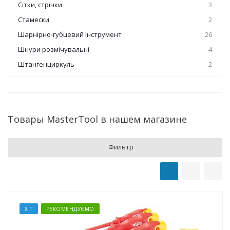
Сітки, стрічки
3
Стамески
2
Шарнірно-губцевий інструмент
26
Шнури розмічувальні
4
Штангенциркуль
2
Товары MasterTool в нашем магазине
Фильтр
ХІТ
РЕКОМЕНДУЄМО