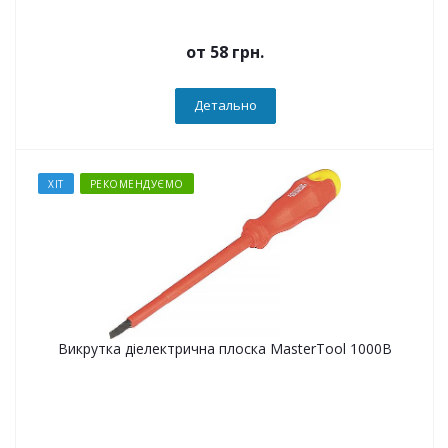
от
58 грн.
Детально
ХІТ
РЕКОМЕНДУЄМО
Викрутка діелектрична плоска MasterTool 1000В