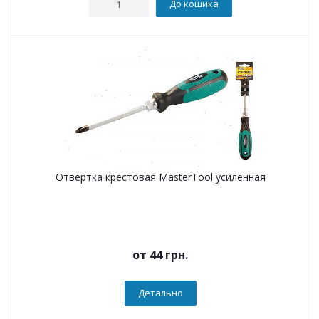
До кошика
Отвёртка крестовая MasterTool усиленная
от
44 грн.
Детально