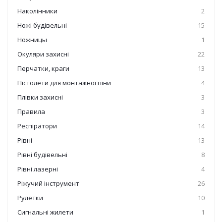
Наколінники
2
Ножі будівельні
15
Ножницы
1
Окуляри захисні
22
Перчатки, краги
13
Пістолети для монтажної піни
4
Плівки захисні
3
Правила
3
Респіратори
14
Рівні
13
Рівні будівельні
8
Рівні лазерні
4
Ріжучий інструмент
26
Рулетки
10
Сигнальні жилети
1