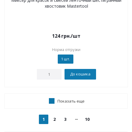
Миксер для красок и смесей ленточный шестигранный
хвостовик Mastertool
124
грн.
/шт
Норма отгрузки
1 шт.
До кошика
Показать еще
1
2
3
10