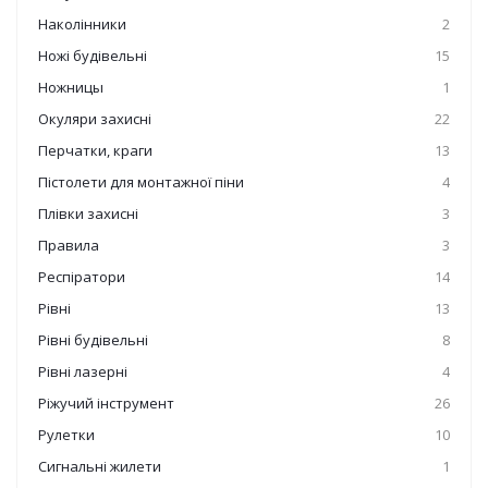
Наколінники
2
Ножі будівельні
15
Ножницы
1
Окуляри захисні
22
Перчатки, краги
13
Пістолети для монтажної піни
4
Плівки захисні
3
Правила
3
Респіратори
14
Рівні
13
Рівні будівельні
8
Рівні лазерні
4
Ріжучий інструмент
26
Рулетки
10
Сигнальні жилети
1