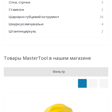
Сітки, стрічки
3
Стамески
2
Шарнірно-губцевий інструмент
26
Шнури розмічувальні
4
Штангенциркуль
2
Товары MasterTool в нашем магазине
Фильтр