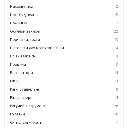
Наколінники
2
Ножі будівельні
15
Ножницы
1
Окуляри захисні
22
Перчатки, краги
13
Пістолети для монтажної піни
4
Плівки захисні
3
Правила
3
Респіратори
14
Рівні
13
Рівні будівельні
8
Рівні лазерні
4
Ріжучий інструмент
26
Рулетки
10
Сигнальні жилети
1