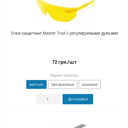
Очки защитные Master Tool с регулируемыми дужками
72
грн.
/шт
Варіант кольору
желтые
прозрачные
красные
До кошика