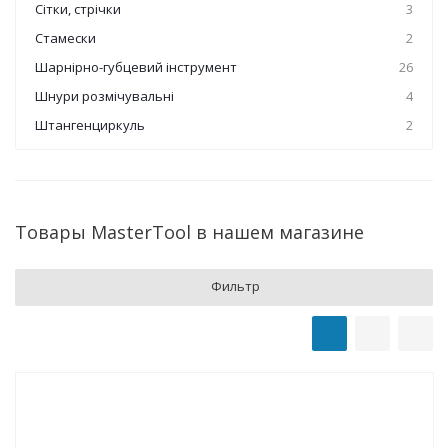
Сітки, стрічки
3
Стамески
2
Шарнірно-губцевий інструмент
26
Шнури розмічувальні
4
Штангенциркуль
2
Товары MasterTool в нашем магазине
Фильтр