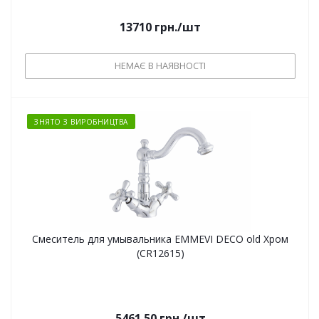
13710
грн.
/шт
НЕМАЄ В НАЯВНОСТІ
ЗНЯТО З ВИРОБНИЦТВА
Смеситель для умывальника EMMEVI DECO old Хром
(CR12615)
5461.50
грн.
/шт