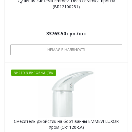
Душевая система Emmevi Deco ceramica Бронза
(BR12100281)
33763.50
грн.
/шт
НЕМАЄ В НАЯВНОСТІ
ЗНЯТО З ВИРОБНИЦТВА
Смеситель джойстик на борт ванны EMMEVI LUXOR
Хром (CR1120R.A)