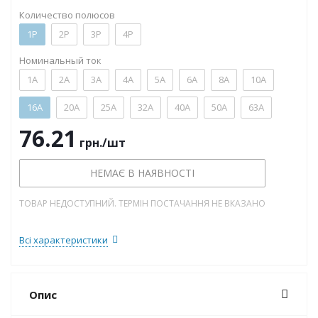
Количество полюсов
1P
2P
3P
4P
Номинальный ток
1А
2А
3А
4А
5А
6А
8А
10А
16А
20А
25А
32А
40А
50А
63А
76.21
грн.
/шт
НЕМАЄ В НАЯВНОСТІ
ТОВАР НЕДОСТУПНИЙ. ТЕРМІН ПОСТАЧАННЯ НЕ ВКАЗАНО
Всі характеристики
Опис