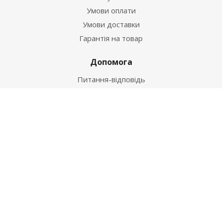
Умови оплати
Умови доставки
Гарантія на товар
Допомога
Питання-відповідь
Бренди
Наші контакти
+38 067 502 20 26
zakaz@ekt.com.ua
м. Київ, вул. Магнітогорська 1-А
2026 © "Центр Ремонту"