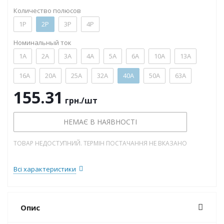
Количество полюсов
1P
2P
3P
4P
Номинальный ток
1А
2А
3А
4А
5А
6А
10А
13А
16А
20А
25А
32А
40А
50А
63А
155.31
грн.
/шт
НЕМАЄ В НАЯВНОСТІ
ТОВАР НЕДОСТУПНИЙ. ТЕРМІН ПОСТАЧАННЯ НЕ ВКАЗАНО
Всі характеристики
Опис