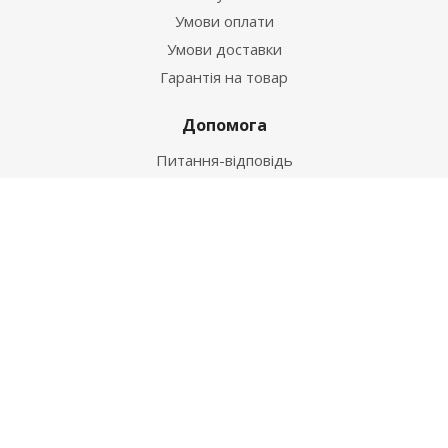
Умови оплати
Умови доставки
Гарантія на товар
Допомога
Питання-відповідь
Бренди
Наші контакти
+38 067 502 20 26
zakaz@ekt.com.ua
м. Київ, вул. Магнітогорська 1-А
2026 © "Центр Ремонту"