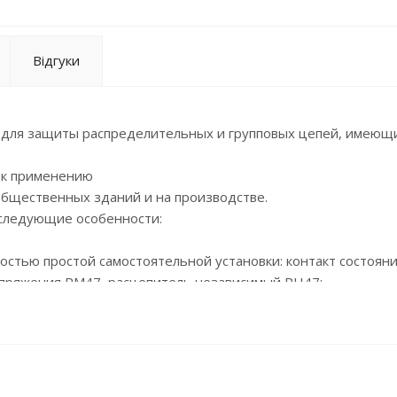
Відгуки
 для защиты распределительных и групповых цепей, имеющ
 к применению
общественных зданий и на производстве.
 следующие особенности:
остью простой самостоятельной установки: контакт состояни
апряжения РМ47, расцепитель независимый РН47;
отдачей;
жением;
0 °С;
ателя с увеличенной площадью контакта;