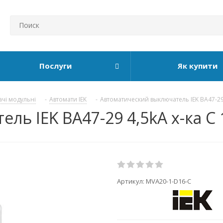
Послуги
Як купити
ачі модульні
-
Автомати IEK
-
Автоматический выключатель IEK ВА47-29
ь IEK ВА47-29 4,5kA х-ка C 
Артикул:
MVA20-1-D16-C