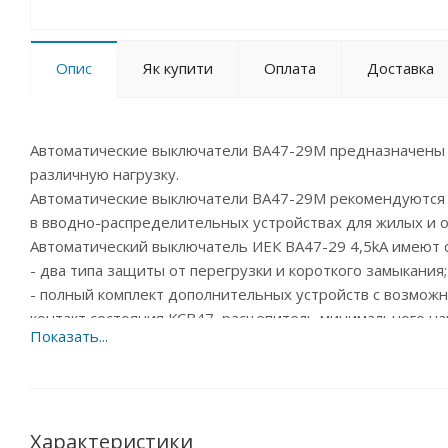
Опис
Як купити
Оплата
Доставка
Автоматические выключатели ВА47-29М предназначены
различную нагрузку.
Автоматические выключатели ВА47-29М рекомендуются
в вводно-распределительных устройствах для жилых и 
Автоматический выключатель ИЕК ВА47-29 4,5kA имеют
- два типа защиты от перегрузки и короткого замыкания;
- полный комплект дополнительных устройств с возможн
контакт состояния КСВ47, расцепитель минимального н
- специальная конструкция корпуса с увеличенной тепло
- независимый индикатор положения контактов;
- защёлка на DIN-рейку с двойным фиксированным поло
- широкий диапазон рабочих температур от –40 °С до +5
- усовершенствованная более широкая рукоятка выключ
Характеристики