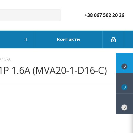
+38 067 502 20 26
Контакти
 4,5kA
1P 1.6А (MVA20-1-D16-C)
0
0
0