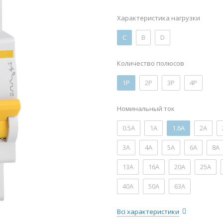
Характеристика нагрузки
C
B
D
Количество полюсов
1P
2P
3P
4P
Номинальный ток
0.5А
1А
1.6А
2А
3А
4А
5А
6А
8А
13А
16А
20А
25А
40А
50А
63А
Всі характеристики