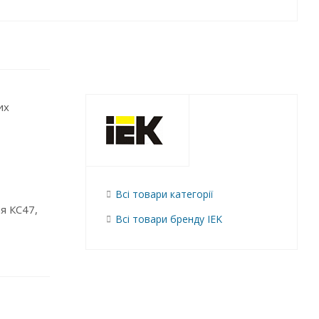
их
Всі товари категорії
я КС47,
Всі товари бренду IEK