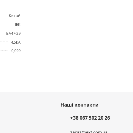
Китай
IEK
ие
ВА47-29
4,5kA
0,099
Наші контакти
+38 067 502 20 26
zakaz@ekt.com.ua