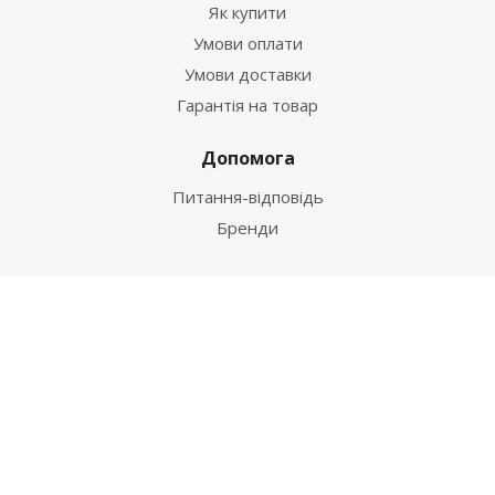
Як купити
Умови оплати
Умови доставки
Гарантія на товар
Допомога
Питання-відповідь
Бренди
Наші контакти
+38 067 502 20 26
zakaz@ekt.com.ua
м. Київ, вул. Магнітогорська 1-А