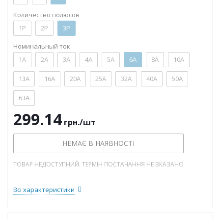
Количество полюсов
1P
2P
3P
Номинальный ток
1А
2А
3А
4А
5А
6А
8А
10А
13А
16А
20А
25А
32А
40А
50А
63А
299.14
грн.
/шт
НЕМАЄ В НАЯВНОСТІ
ТОВАР НЕДОСТУПНИЙ. ТЕРМІН ПОСТАЧАННЯ НЕ ВКАЗАНО
Всі характеристики