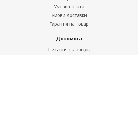
Умови оплати
Умови доставки
Гарантія на товар
Допомога
Питання-відповідь
Бренди
Наші контакти
+38 067 502 20 26
zakaz@ekt.com.ua
м. Київ, вул. Магнітогорська 1-А
2026 © "Центр Ремонту"