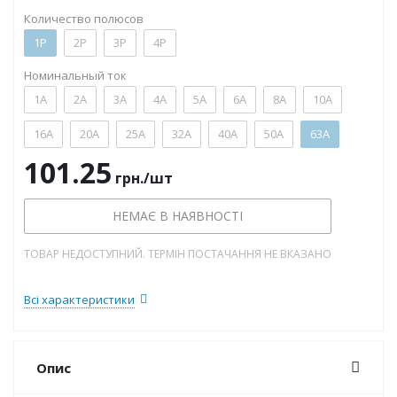
Количество полюсов
1P
2P
3P
4P
Номинальный ток
1А
2А
3А
4А
5А
6А
8А
10А
16А
20А
25А
32А
40А
50А
63А
101.25
грн.
/шт
НЕМАЄ В НАЯВНОСТІ
ТОВАР НЕДОСТУПНИЙ. ТЕРМІН ПОСТАЧАННЯ НЕ ВКАЗАНО
Всі характеристики
Опис