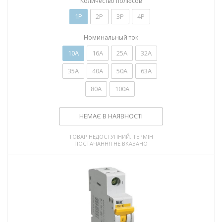
Количество полюсов
1P
2P
3P
4P
Номинальный ток
10А
16А
25А
32А
35А
40А
50А
63А
80А
100А
НЕМАЄ В НАЯВНОСТІ
ТОВАР НЕДОСТУПНИЙ. ТЕРМІН
ПОСТАЧАННЯ НЕ ВКАЗАНО