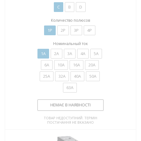
C
B
D
Количество полюсов
1P
2P
3P
4P
Номинальный ток
1А
2А
3А
4А
5А
6А
10А
16А
20А
25А
32А
40А
50А
63А
НЕМАЄ В НАЯВНОСТІ
ТОВАР НЕДОСТУПНИЙ. ТЕРМІН
ПОСТАЧАННЯ НЕ ВКАЗАНО