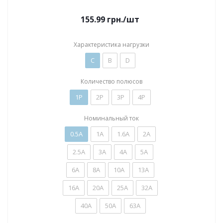
155.99
грн.
/шт
Характеристика нагрузки
C
B
D
Количество полюсов
1P
2P
3P
4P
Номинальный ток
0.5А
1А
1.6А
2А
2.5А
3А
4А
5А
6А
8А
10А
13А
16А
20А
25А
32А
40А
50А
63А