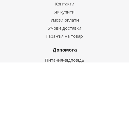
Контакти
Як купити
Умови оплати
Умови доставки
Гарантія на товар
Допомога
Питання-відповідь
Бренди
Наші контакти
+38 067 502 20 26
zakaz@ekt.com.ua
м. Київ, вул. Магнітогорська 1-А