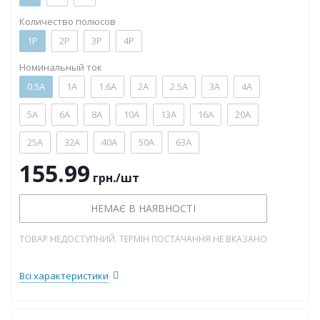
Количество полюсов
1P
2P
3P
4P
Номинальный ток
0.5А
1А
1.6А
2А
2.5А
3А
4А
5А
6А
8А
10А
13А
16А
20А
25А
32А
40А
50А
63А
155.99
грн.
/шт
НЕМАЄ В НАЯВНОСТІ
ТОВАР НЕДОСТУПНИЙ. ТЕРМІН ПОСТАЧАННЯ НЕ ВКАЗАНО
Всі характеристики