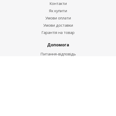
Контакти
Як купити
Умови оплати
Умови доставки
Гарантія на товар
Допомога
Питання-відповідь
Бренди
Наші контакти
+38 067 502 20 26
zakaz@ekt.com.ua
м. Київ, вул. Магнітогорська 1-А