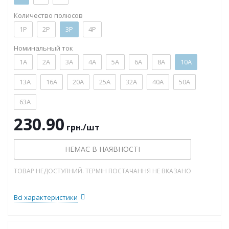
Количество полюсов
1P
2P
3P
4P
Номинальный ток
1А
2А
3А
4А
5А
6А
8А
10А
13А
16А
20А
25А
32А
40А
50А
63А
230.90
грн.
/шт
НЕМАЄ В НАЯВНОСТІ
ТОВАР НЕДОСТУПНИЙ. ТЕРМІН ПОСТАЧАННЯ НЕ ВКАЗАНО
Всі характеристики