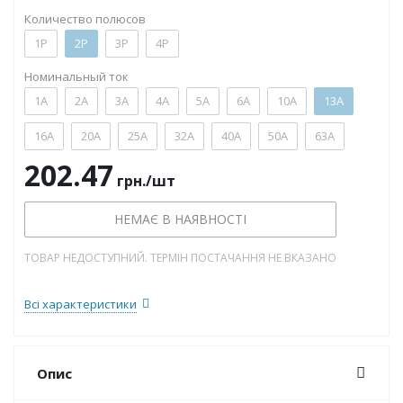
Количество полюсов
1P
2P
3P
4P
Номинальный ток
1А
2А
3А
4А
5А
6А
10А
13А
16А
20А
25А
32А
40А
50А
63А
202.47
грн.
/шт
НЕМАЄ В НАЯВНОСТІ
ТОВАР НЕДОСТУПНИЙ. ТЕРМІН ПОСТАЧАННЯ НЕ ВКАЗАНО
Всі характеристики
Опис