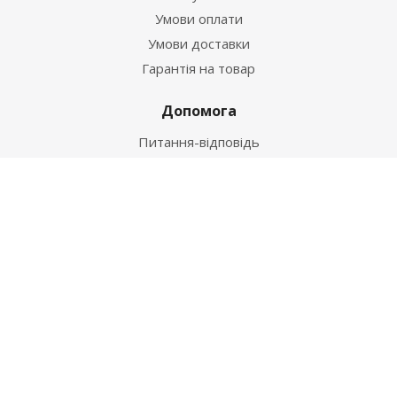
Умови оплати
Умови доставки
Гарантія на товар
Допомога
Питання-відповідь
Бренди
Наші контакти
+38 067 502 20 26
zakaz@ekt.com.ua
м. Київ, вул. Магнітогорська 1-А
2026 © "Центр Ремонту"