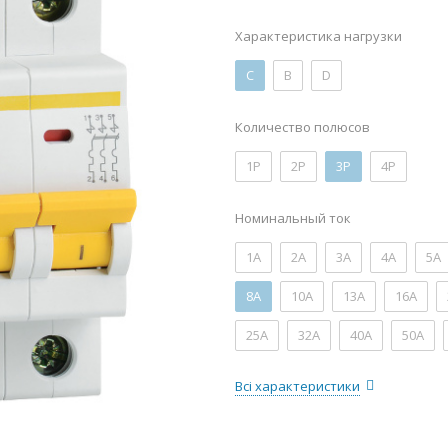
Характеристика нагрузки
C
B
D
Количество полюсов
1P
2P
3P
4P
Номинальный ток
1А
2А
3А
4А
5А
8А
10А
13А
16А
25А
32А
40А
50А
Всі характеристики