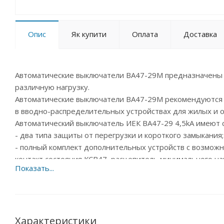
Опис
Як купити
Оплата
Доставка
Автоматические выключатели ВА47-29М предназначены
различную нагрузку.
Автоматические выключатели ВА47-29М рекомендуются
в вводно-распределительных устройствах для жилых и 
Автоматический выключатель ИЕК ВА47-29 4,5kA имеют
- два типа защиты от перегрузки и короткого замыкания;
- полный комплект дополнительных устройств с возможн
контакт состояния КСВ47, расцепитель минимального н
- специальная конструкция корпуса с увеличенной тепло
- независимый индикатор положения контактов;
- защёлка на DIN-рейку с двойным фиксированным поло
- широкий диапазон рабочих температур от –40 °С до +5
- усовершенствованная более широкая рукоятка выключ
Характеристики