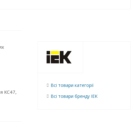
их
Всі товари категорії
я КС47,
Всі товари бренду IEK