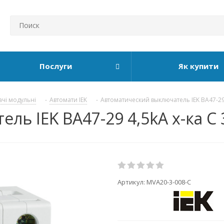
Послуги
Як купити
ачі модульні
-
Автомати IEK
-
Автоматический выключатель IEK ВА47-29
ь IEK ВА47-29 4,5kA х-ка C 
Артикул:
MVA20-3-008-C