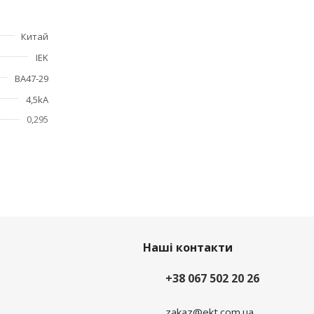
Китай
IEK
ие
ВА47-29
4,5kA
0,295
Наші контакти
+38 067 502 20 26
zakaz@ekt.com.ua