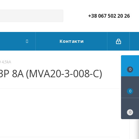
+38 067 502 20 26
Контакти
 4,5kA
3P 8А (MVA20-3-008-C)
0
0
0