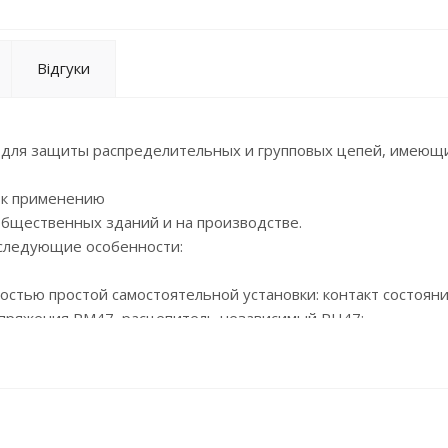
Відгуки
 для защиты распределительных и групповых цепей, имеющ
 к применению
общественных зданий и на производстве.
 следующие особенности:
остью простой самостоятельной установки: контакт состояни
апряжения РМ47, расцепитель независимый РН47;
отдачей;
жением;
0 °С;
ателя с увеличенной площадью контакта;