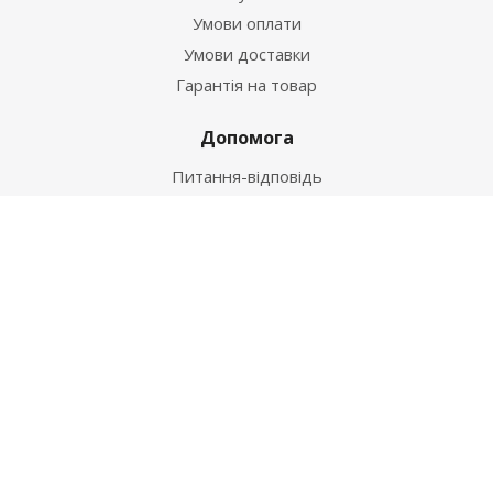
Умови оплати
Умови доставки
Гарантія на товар
Допомога
Питання-відповідь
Бренди
Наші контакти
+38 067 502 20 26
zakaz@ekt.com.ua
м. Київ, вул. Магнітогорська 1-А
2026 © "Центр Ремонту"