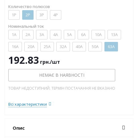
Количество полюсов
1P
2P
3P
4P
Номинальный ток
1А
2А
3А
4А
5А
6А
10А
13А
16А
20А
25А
32А
40А
50А
63А
192.83
грн.
/шт
НЕМАЄ В НАЯВНОСТІ
ТОВАР НЕДОСТУПНИЙ. ТЕРМІН ПОСТАЧАННЯ НЕ ВКАЗАНО
Всі характеристики
Опис