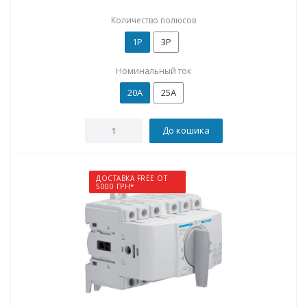
Количество полюсов
1P
3P
Номинальный ток
20А
25А
До кошика
ДОСТАВКА FREE ОТ
5000 ГРН*