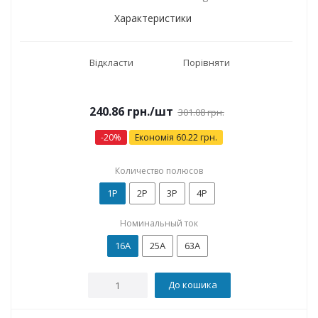
Характеристики
Відкласти
Порівняти
240.86
грн.
/шт
301.08
грн.
-
20
%
Економія
60.22
грн.
Количество полюсов
1P
2P
3P
4P
Номинальный ток
16А
25А
63А
До кошика