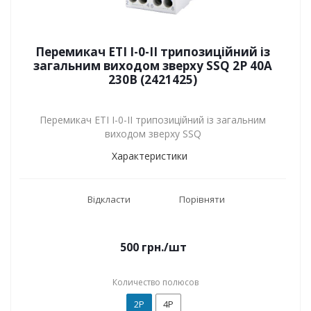
Перемикач ETI I-0-II трипозиційний із
загальним виходом зверху SSQ 2P 40А
230В (2421425)
Перемикач ETI I-0-II трипозиційний із загальним
виходом зверху SSQ
Характеристики
Відкласти
Порівняти
500
грн.
/шт
Количество полюсов
2P
4P