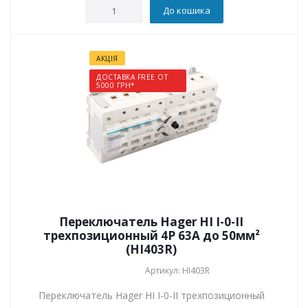
До кошика
АКЦІЯ
ДОСТАВКА FREE ОТ
5000 ГРН*
Переключатель Hager HI I-0-II
трехпозиционный 4P 63А до 50мм²
(HI403R)
Артикул: HI403R
Переключатель Hager HI I-0-II трехпозиционный