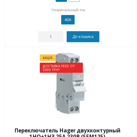
Номинальный ток
40А
До кошика
АКЦІЯ
ДОСТАВКА FREE ОТ
5000 ГРН*
Переключатель Hager двухконтурный
1НО+1НЗ 25А 230В (SFM125)