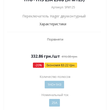
Артикул: SFM125
Переключатель Hager двухконтурный
Характеристики
Порівняти
332.86
грн.
/шт
416.08
грн.
-
20
%
Економія
83.22
грн.
Количество полюсов
1НО+1НЗ
Номинальный ток
25А