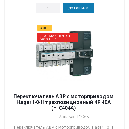
До кошика
АКЦІЯ
ДОСТАВКА FREE ОТ
5000 ГРН*
Переключатель АВР с моторприводом
Hager I-0-II трехпозиционный 4P 40А
(HIC404A)
Артикул: HIC404A
Переключатель АВР с моторприводом Hager I-0-II