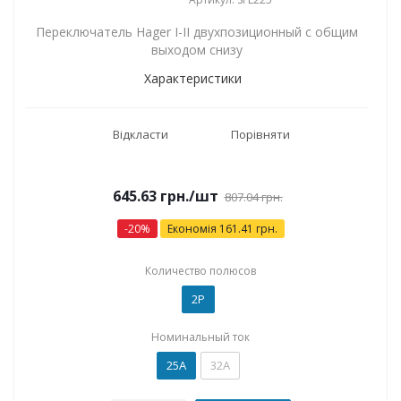
Переключатель Hager I-II двухпозиционный с общим
выходом снизу
Характеристики
Відкласти
Порівняти
645.63
грн.
/шт
807.04
грн.
-
20
%
Економія
161.41
грн.
Количество полюсов
2P
Номинальный ток
25А
32А