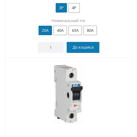
3P
4P
Номинальный ток
20А
40А
63А
80А
До кошика