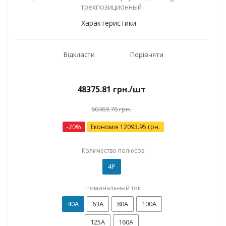
трехпозиционный
Характеристики
Відкласти
Порівняти
48375.81
грн.
/шт
60469.76
грн.
-
20
%
Економія
12093.95
грн.
Количество полюсов
4P
Номинальный ток
40А
63А
80А
100А
125А
160А