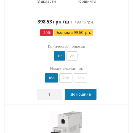
Відкласти
Порівняти
398.53
грн.
/шт
498.16
грн.
-
20
%
Економія
99.63
грн.
Количество полюсов
1P
2P
Номинальный ток
16А
25А
32А
До кошика