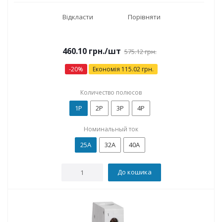
Відкласти
Порівняти
460.10
грн.
/шт
575.12
грн.
-
20
%
Економія
115.02
грн.
Количество полюсов
1P
2P
3P
4P
Номинальный ток
25А
32А
40А
До кошика