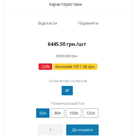
Характеристики
Відкласти
Порівняти
6445.50
грн.
/шт
8056.88
грн.
-
20
%
Економія
1611.38
грн.
Количество полюсов
4P
Номинальный ток
63А
80А
100А
125А
До кошика