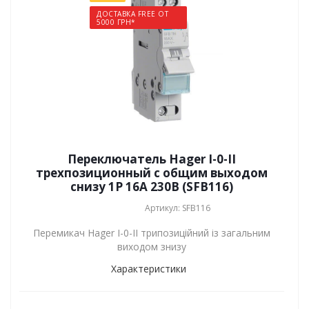
ДОСТАВКА FREE ОТ
5000 ГРН*
Переключатель Hager I-0-II
трехпозиционный с общим выходом
снизу 1P 16А 230В (SFB116)
Артикул: SFB116
Перемикач Hager I-0-II трипозиційний із загальним
виходом знизу
Характеристики