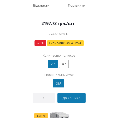
Відкласти
Порівняти
2197.73
грн.
/шт
2747.16
грн.
-
20
%
Економія
549.43
грн.
Количество полюсов
2P
4P
Номинальный ток
63А
До кошика
АКЦІЯ