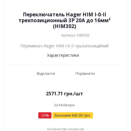
Переключатель Hager HIM I-0-II
трехпозиционный 3P 20А до 16мм²
(HIM302)
Артикул: HIM302
Перемикач Hager HIM I-0-II трьохпозиційний
Характеристики
Відкласти
Порівняти
2571.71
грн.
/шт
3214.64
грн.
-
20
%
Економія
642.93
грн.
Количество полюсов