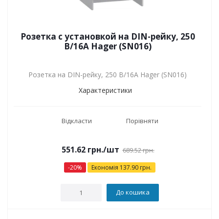
Розетка с установкой на DIN-рейку, 250
В/16А Hager (SN016)
Розетка на DIN-рейку, 250 В/16А Hager (SN016)
Характеристики
Відкласти
Порівняти
551.62
грн.
/шт
689.52
грн.
-
20
%
Економія
137.90
грн.
До кошика