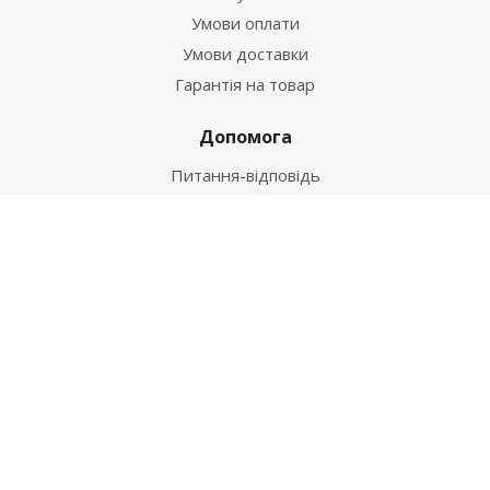
Умови оплати
Умови доставки
Гарантія на товар
Допомога
Питання-відповідь
Бренди
Наші контакти
+38 067 502 20 26
zakaz@ekt.com.ua
м. Київ, вул. Магнітогорська 1-А
2026 © "Центр Ремонту"