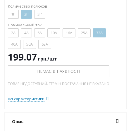
Количество полюсов
1P
2P
3P
Номинальный ток
2А
4А
6А
10А
16А
25А
32А
40А
50А
63А
199.07
грн.
/шт
НЕМАЄ В НАЯВНОСТІ
ТОВАР НЕДОСТУПНИЙ. ТЕРМІН ПОСТАЧАННЯ НЕ ВКАЗАНО
Всі характеристики
Опис