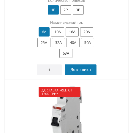
Количество полюсов
1P
2P
3P
Номинальный ток
6А
10А
16А
20А
25А
32А
40А
50А
63А
До кошика
ДОСТАВКА FREE ОТ
1500 ГРН*