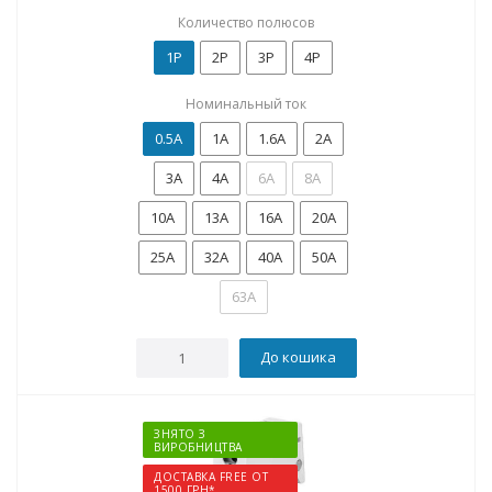
Количество полюсов
1P
2P
3P
4P
Номинальный ток
0.5А
1А
1.6А
2А
3А
4А
6А
8А
10А
13А
16А
20А
25А
32А
40А
50А
63А
До кошика
ЗНЯТО З
ВИРОБНИЦТВА
ДОСТАВКА FREE ОТ
1500 ГРН*