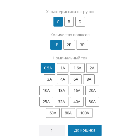
Характеристика нагрузки
C
B
D
Количество полюсов
1P
2P
3P
Номинальный ток
0.5А
1А
1.6А
2А
3А
4А
6А
8А
10А
13А
16А
20А
25А
32А
40А
50А
63А
80А
100А
До кошика