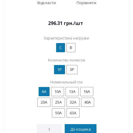
Відкласти
Порівняти
296.31
грн.
/шт
Характеристика нагрузки
C
B
Количество полюсов
1P
3P
Номинальный ток
6А
10А
13А
16А
20А
25А
32А
40А
50А
63А
До кошика