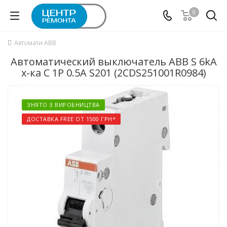
0
Автомати ABB
Автоматический выключатель ABB S 6kA
х-ка C 1P 0.5А S201 (2CDS251001R0984)
ЗНЯТО З ВИРОБНИЦТВА
ДОСТАВКА FREE ОТ 1500 ГРН*