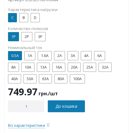
Характеристика нагрузки
C
B
D
Количество полюсов
1P
2P
3P
Номинальный ток
0.5А
1А
1.6А
2А
3А
4А
6А
8А
10А
13А
16А
20А
25А
32А
40А
50А
63А
80А
100А
749.97
грн.
/шт
До кошика
Всі характеристики