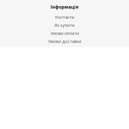
Інформація
Контакти
Як купити
Умови оплати
Умови доставки
Гарантія на товар
Допомога
Питання-відповідь
Бренди
Наші контакти
+38 067 502 20 26
zakaz@ekt.com.ua
м. Київ, вул. Магнітогорська 1-А