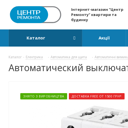
Інтернет-магазин "Центр
Ремонту" квартири та
будинку
Каталог
Акції
Каталог
-
Електрика
-
Автоматика для щита
-
Автоматичні вимик
Автоматический выключате
ЗНЯТО З ВИРОБНИЦТВА
ДОСТАВКА FREE ОТ 1500 ГРН*