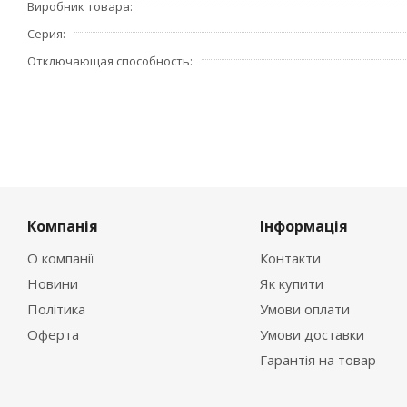
Виробник товара
- индикация реального состояния контактов, напрямую 
удобство эксплуатации
Серия
- рабочее напряжение: 230/400 В.
Отключающая способность
Страна производитель – Германия.
Компанія
Інформація
О компанії
Контакти
Новини
Як купити
Політика
Умови оплати
Оферта
Умови доставки
Гарантія на товар