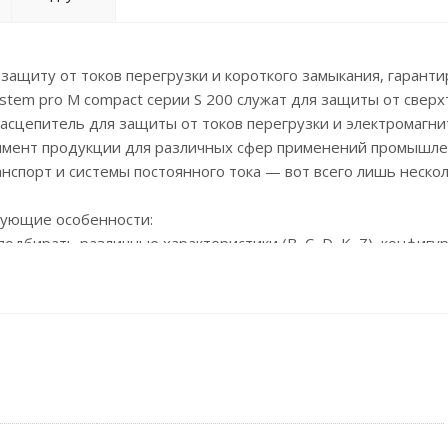
ащиту от токов перегрузки и короткого замыкания, гаранти
stem pro M compact серии S 200 служат для защиты от сверх
расцепитель для защиты от токов перегрузки и электромагни
тимент продукции для различных сфер применений промышл
нспорт и системы постоянного тока — вот всего лишь неско
дующие особенности:
дбирать различные характеристики (B, C, D, K, Z), конфигур
5 кА) и номинальные токи (до 100 А);
трая идентификация изделия благодаря лазерной маркировке
зерной маркировки;
несены на фронтальную часть аппарата.;
 обеспечить простоту ,быстроту и безопасность монтажа с
леммы нового дизайна автоматических выключателей S200 до
 35 мм2, а S200 до 100 А - до 50 мм2;