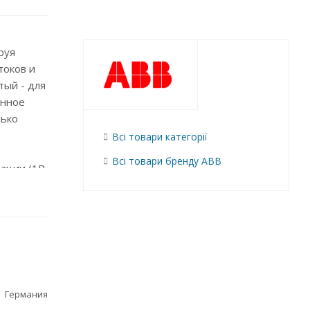
руя
токов и
тый - для
енное
лько
Всі товари категорії
Всі товари бренду ABB
ации (1P,
 помощью
 63 А
Германия