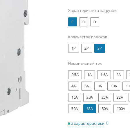
Характеристика нагрузки
C
B
D
Количество полюсов
1P
2P
3P
Номинальный ток
0.5А
1А
1.6А
2А
4А
6А
8А
10А
13
16А
20А
25А
32А
50А
63А
80А
100А
Всі характеристики