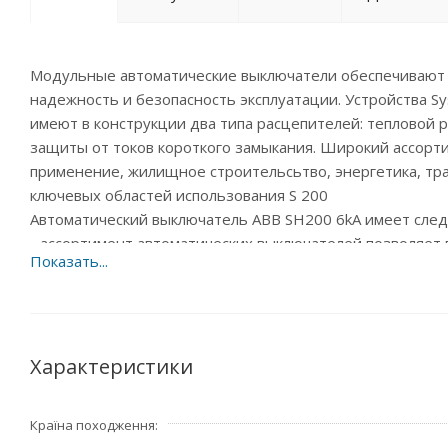
Модульные автоматические выключатели обеспечивают з
надежность и безопасность эксплуатации. Устройства Sy
имеют в конструкции два типа расцепителей: тепловой 
защиты от токов короткого замыкания. Широкий ассор
применение, жилищное строительсьтво, энергетика, тра
ключевых областей использования S 200
Автоматический выключатель ABB SH200 6kA имеет сле
- ассортимент автоматических выключателей позволяет по
1P+N, 2P, 3P, 3P+N, 4P), отключающие способности (до 2
- легкость проверки знаков сертификации изделия.Быс
индивидуального кода;
- маркировка типа изделия, высокая износостойкость ла
- схема подключения и основные технические данные на
Характеристики
- применение двойных цилиндрических клемм позволяет
проводников различного сечения и шинных разводок. К
Країна походження
позволяют использовать для монтажа кабель сечением до