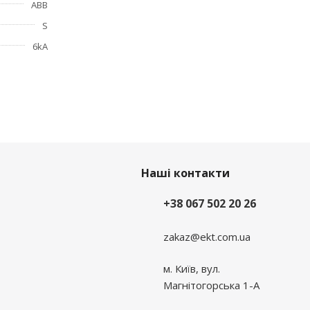
ABB
ь и
S
6kA
Наші контакти
+38 067 502 20 26
zakaz@ekt.com.ua
м. Київ, вул.
Магнітогорська 1-А