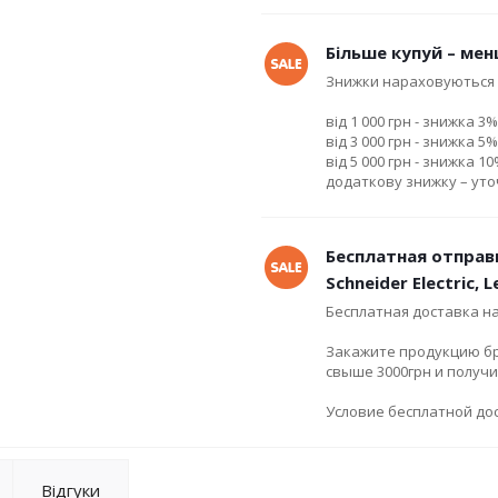
Більше купуй – мен
Знижки нараховуються 
від 1 000 грн - знижка 3%
від 3 000 грн - знижка 5%
від 5 000 грн - знижка 1
додаткову знижку – ут
Бесплатная отправ
Schneider Electric, 
Бесплатная доставка н
Закажите продукцию брен
свыше 3000грн и получ
Условие бесплатной дос
Відгуки