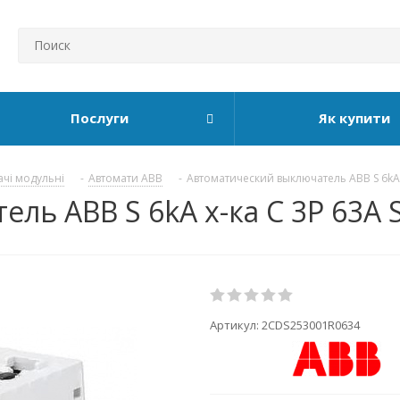
Послуги
Як купити
ачі модульні
-
Автомати ABB
-
Автоматический выключатель ABB S 6kA
ль ABB S 6kA х-ка C 3P 63А 
Артикул:
2CDS253001R0634