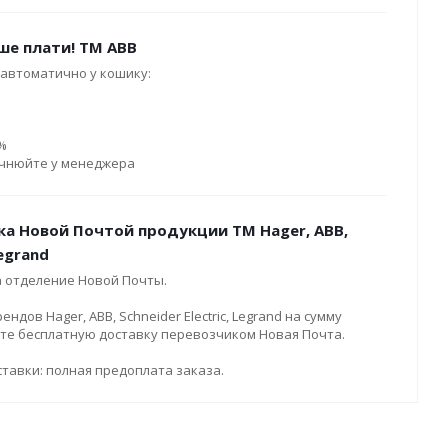
ше плати! ТМ ABB
автоматично у кошику:
0%
очнюйте у менеджера
ка Новой Почтой продукции ТМ Hager, ABB,
Legrand
а отделение Новой Почты.
дов Hager, ABB, Schneider Electric, Legrand на сумму
ите бесплатную доставку перевозчиком Новая Почта.
тавки: полная предоплата заказа.