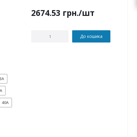
2674.53
грн.
/шт
До кошика
3А
А
40А