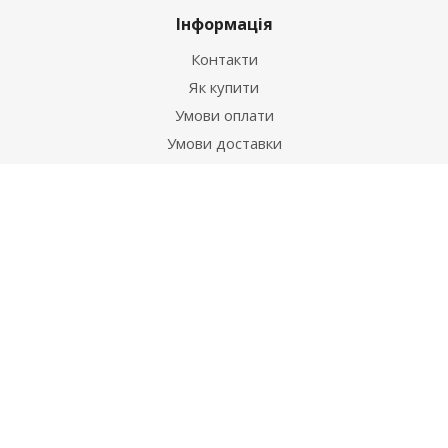
Інформація
Контакти
Як купити
Умови оплати
Умови доставки
Гарантія на товар
Допомога
Питання-відповідь
Бренди
Наші контакти
+38 067 502 20 26
zakaz@ekt.com.ua
м. Київ, вул. Магнітогорська 1-А