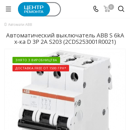
0
Автомати ABB
Автоматический выключатель ABB S 6kA
х-ка D 3P 2А S203 (2CDS253001R0021)
ЗНЯТО З ВИРОБНИЦТВА
ДОСТАВКА FREE ОТ 1500 ГРН*