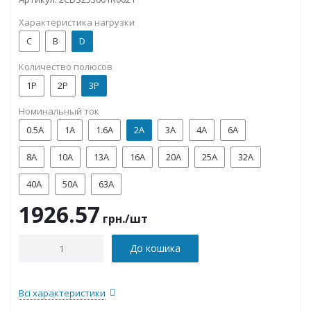
Характеристика нагрузки
C
B
D
Количество полюсов
1P
2P
3P
Номинальный ток
0.5А
1А
1.6А
2А
3А
4А
6А
8А
10А
13А
16А
20А
25А
32А
40А
50А
63А
1926.57
грн.
/шт
До кошика
Всі характеристики