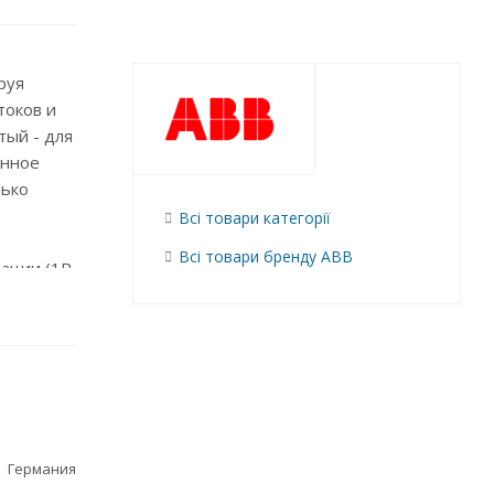
руя
токов и
тый - для
енное
лько
Всі товари категорії
Всі товари бренду ABB
ации (1P,
 помощью
 63 А
Германия