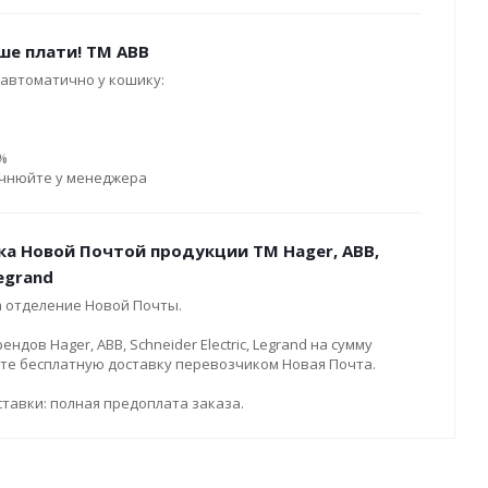
ше плати! ТМ ABB
автоматично у кошику:
0%
очнюйте у менеджера
ка Новой Почтой продукции ТМ Hager, ABB,
Legrand
а отделение Новой Почты.
дов Hager, ABB, Schneider Electric, Legrand на сумму
ите бесплатную доставку перевозчиком Новая Почта.
тавки: полная предоплата заказа.