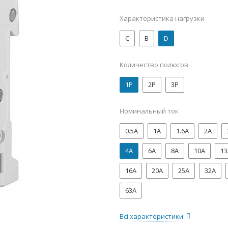
Характеристика нагрузки
C
B
D
Количество полюсов
1P
2P
3P
Номинальный ток
0.5А
1А
1.6А
2А
4А
6А
8А
10А
13
16А
20А
25А
32А
63А
Всі характеристики