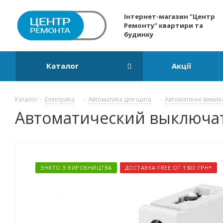
Інтернет-магазин "Центр
Ремонту" квартири та
будинку
Каталог
Акції
Каталог
-
Електрика
-
Автоматика для щита
-
Автоматичні вимик
Автоматический выключате
ЗНЯТО З ВИРОБНИЦТВА
ДОСТАВКА FREE ОТ 1500 ГРН*