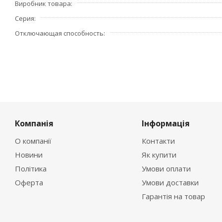
Виробник товара
- индикация реального состояния контактов, напрямую 
удобство эксплуатации
Серия
- рабочее напряжение: 230/400 В.
Отключающая способность
Страна производитель – Германия.
Компанія
Інформація
О компанії
Контакти
Новини
Як купити
Політика
Умови оплати
Оферта
Умови доставки
Гарантія на товар