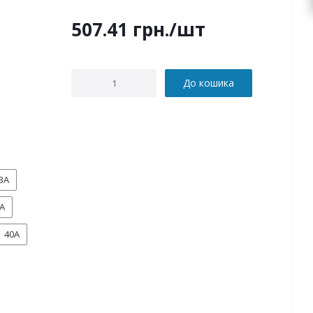
507.41
грн.
/шт
До кошика
3А
А
40А