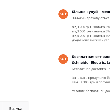
Більше купуй – мен
Знижки нараховуються 
від 1 000 грн - знижка 3%
від 3 000 грн - знижка 5%
від 5 000 грн - знижка 1
додаткову знижку – ут
Бесплатная отправ
Schneider Electric, 
Бесплатная доставка н
Закажите продукцию брен
свыше 3000грн и получ
Условие бесплатной дос
Відгуки