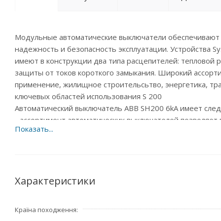
Модульные автоматические выключатели обеспечивают з
надежность и безопасность эксплуатации. Устройства Sy
имеют в конструкции два типа расцепителей: тепловой 
защиты от токов короткого замыкания. Широкий ассор
применение, жилищное строительсьтво, энергетика, тра
ключевых областей использования S 200
Автоматический выключатель ABB SH200 6kA имеет сле
- ассортимент автоматических выключателей позволяет по
1P+N, 2P, 3P, 3P+N, 4P), отключающие способности (до 2
- легкость проверки знаков сертификации изделия.Быс
индивидуального кода;
- маркировка типа изделия, высокая износостойкость ла
- схема подключения и основные технические данные на
Характеристики
- применение двойных цилиндрических клемм позволяет
проводников различного сечения и шинных разводок. К
Країна походження
позволяют использовать для монтажа кабель сечением до