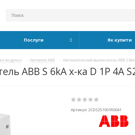
Послуги
Як купити
ачі модульні
-
Автомати ABB
-
Автоматический выключатель ABB S 6kA
ль ABB S 6kA х-ка D 1P 4А S
Артикул:
2CDS251001R0041