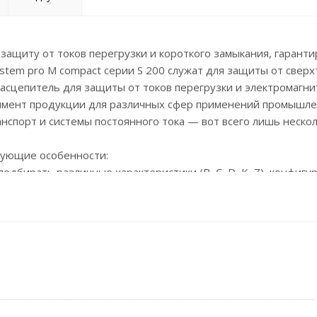
ащиту от токов перегрузки и короткого замыкания, гаранти
stem pro M compact серии S 200 служат для защиты от сверх
расцепитель для защиты от токов перегрузки и электромагни
тимент продукции для различных сфер применений промышл
нспорт и системы постоянного тока — вот всего лишь неско
дующие особенности:
дбирать различные характеристики (B, C, D, K, Z), конфигур
5 кА) и номинальные токи (до 100 А);
трая идентификация изделия благодаря лазерной маркировке
зерной маркировки;
несены на фронтальную часть аппарата.;
 обеспечить простоту ,быстроту и безопасность монтажа с
леммы нового дизайна автоматических выключателей S200 до
 35 мм2, а S200 до 100 А - до 50 мм2;