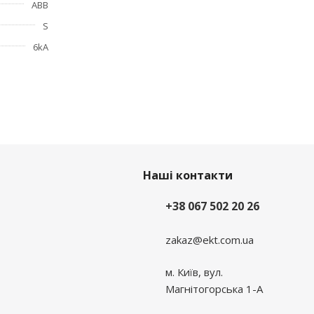
ABB
ь и
S
6kA
Наші контакти
+38 067 502 20 26
zakaz@ekt.com.ua
м. Київ, вул.
Магнітогорська 1-А