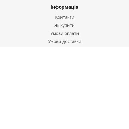
Інформація
Контакти
Як купити
Умови оплати
Умови доставки
Гарантія на товар
Допомога
Питання-відповідь
Бренди
Наші контакти
+38 067 502 20 26
zakaz@ekt.com.ua
м. Київ, вул. Магнітогорська 1-А