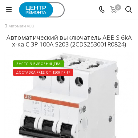
0
Автомати ABB
Автоматический выключатель ABB S 6kA
х-ка C 3P 100А S203 (2CDS253001R0824)
ЗНЯТО З ВИРОБНИЦТВА
ДОСТАВКА FREE ОТ 1500 ГРН*