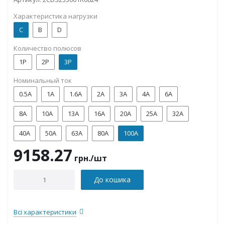
Характеристика нагрузки
C
B
D
Количество полюсов
1P
2P
3P
Номинальный ток
0.5А
1А
1.6А
2А
3А
4А
6А
8А
10А
13А
16А
20А
25А
32А
40А
50А
63А
80А
100А
9158.27
грн.
/шт
До кошика
Всі характеристики