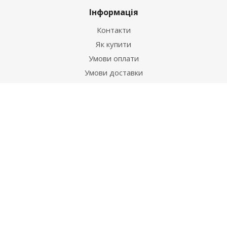
Інформація
Контакти
Як купити
Умови оплати
Умови доставки
Гарантія на товар
Допомога
Питання-відповідь
Бренди
Наші контакти
+38 067 502 20 26
zakaz@ekt.com.ua
м. Київ, вул. Магнітогорська 1-А