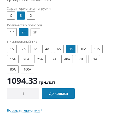
Характеристика нагрузки
C
B
D
Количество полюсов
1P
2P
3P
Номинальный ток
1А
2А
3А
4А
6А
8А
10А
13А
16А
20А
25А
32А
40А
50А
63А
80А
100А
1094.33
грн.
/шт
До кошика
Всі характеристики