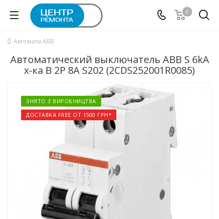
0
Автомати ABB
Автоматический выключатель ABB S 6kA
х-ка B 2P 8А S202 (2CDS252001R0085)
ЗНЯТО З ВИРОБНИЦТВА
ДОСТАВКА FREE ОТ 1500 ГРН*