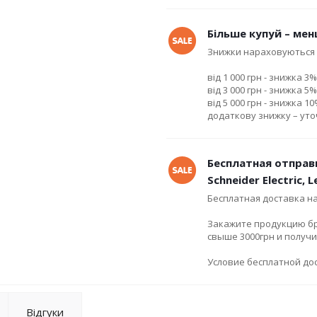
Більше купуй – мен
Знижки нараховуються 
від 1 000 грн - знижка 3%
від 3 000 грн - знижка 5%
від 5 000 грн - знижка 1
додаткову знижку – ут
Бесплатная отправ
Schneider Electric, 
Бесплатная доставка н
Закажите продукцию брен
свыше 3000грн и получ
Условие бесплатной дос
Відгуки