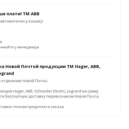
ше плати! ТМ ABB
автоматично у кошику:
0%
очнюйте у менеджера
ка Новой Почтой продукции ТМ Hager, ABB,
Legrand
а отделение Новой Почты.
дов Hager, ABB, Schneider Electric, Legrand на сумму
ите бесплатную доставку перевозчиком Новая Почта.
тавки: полная предоплата заказа.