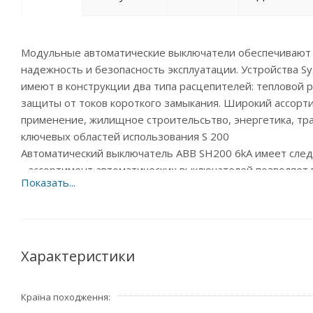
Модульные автоматические выключатели обеспечивают з
надежность и безопасность эксплуатации. Устройства Sy
имеют в конструкции два типа расцепителей: тепловой 
защиты от токов короткого замыкания. Широкий ассор
применение, жилищное строительсьтво, энергетика, тра
ключевых областей использования S 200
Автоматический выключатель ABB SH200 6kA имеет сле
- ассортимент автоматических выключателей позволяет по
1P+N, 2P, 3P, 3P+N, 4P), отключающие способности (до 2
- легкость проверки знаков сертификации изделия.Быс
индивидуального кода;
- маркировка типа изделия, высокая износостойкость ла
- схема подключения и основные технические данные на
Характеристики
- применение двойных цилиндрических клемм позволяет
проводников различного сечения и шинных разводок. К
Країна походження
позволяют использовать для монтажа кабель сечением до