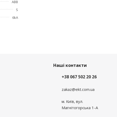
ABB
ь и
S
6kA
Наші контакти
+38 067 502 20 26
zakaz@ekt.com.ua
м. Київ, вул.
Магнітогорська 1-А