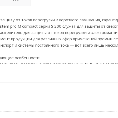
ащиту от токов перегрузки и короткого замыкания, гаранти
stem pro M compact серии S 200 служат для защиты от сверх
расцепитель для защиты от токов перегрузки и электромагни
тимент продукции для различных сфер применений промышл
нспорт и системы постоянного тока — вот всего лишь неско
дующие особенности:
дбирать различные характеристики (B, C, D, K, Z), конфигур
5 кА) и номинальные токи (до 100 А);
трая идентификация изделия благодаря лазерной маркировке
зерной маркировки;
несены на фронтальную часть аппарата.;
 обеспечить простоту ,быстроту и безопасность монтажа с
леммы нового дизайна автоматических выключателей S200 до
 35 мм2, а S200 до 100 А - до 50 мм2;