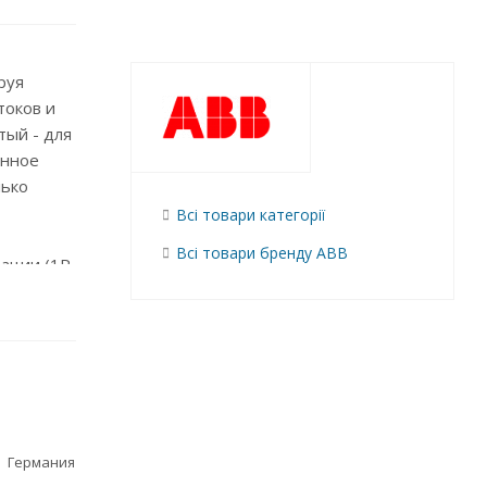
руя
токов и
тый - для
енное
лько
Всі товари категорії
Всі товари бренду ABB
ации (1P,
 помощью
 63 А
Германия