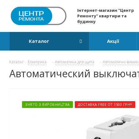
Інтернет-магазин "Центр
Ремонту" квартири та
будинку
Каталог
Акції
Каталог
-
Електрика
-
Автоматика для щита
-
Автоматичні вимик
Автоматический выключате
ЗНЯТО З ВИРОБНИЦТВА
ДОСТАВКА FREE ОТ 1500 ГРН*