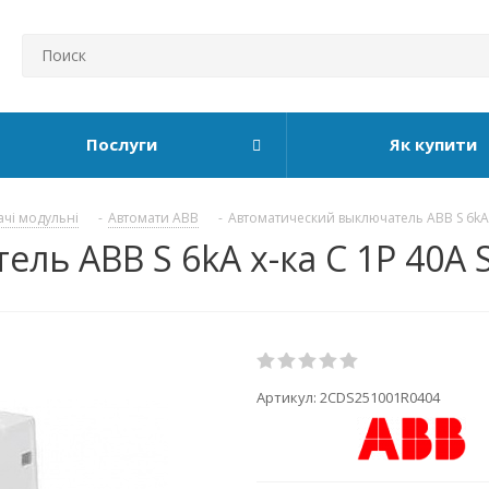
Послуги
Як купити
ачі модульні
-
Автомати ABB
-
Автоматический выключатель ABB S 6kA
ль ABB S 6kA х-ка C 1P 40А 
Артикул:
2CDS251001R0404