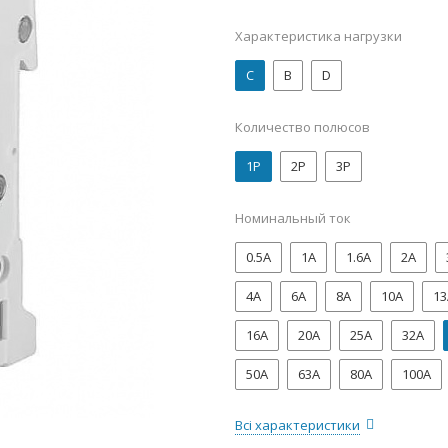
Характеристика нагрузки
C
B
D
Количество полюсов
1P
2P
3P
Номинальный ток
0.5А
1А
1.6А
2А
4А
6А
8А
10А
13
16А
20А
25А
32А
50А
63А
80А
100А
Всі характеристики