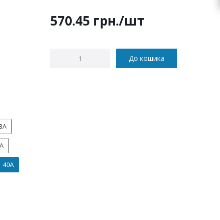
570.45
грн.
/шт
До кошика
3А
А
40А