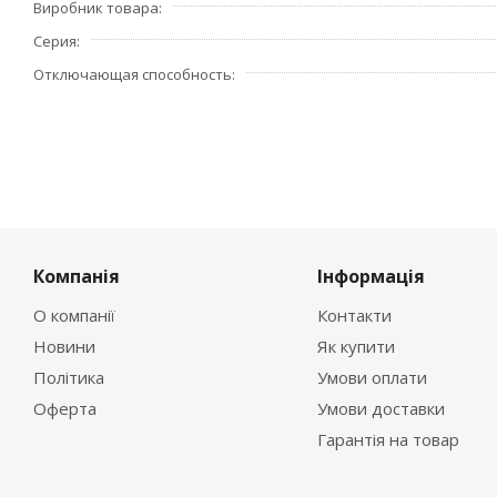
Виробник товара
- индикация реального состояния контактов, напрямую 
удобство эксплуатации
Серия
- рабочее напряжение: 230/400 В.
Отключающая способность
Страна производитель – Германия.
Компанія
Інформація
О компанії
Контакти
Новини
Як купити
Політика
Умови оплати
Оферта
Умови доставки
Гарантія на товар