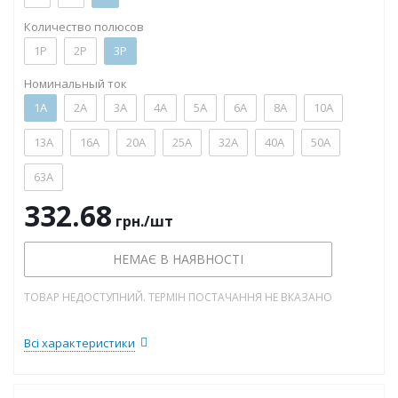
Количество полюсов
1P
2P
3P
Номинальный ток
1А
2А
3А
4А
5А
6А
8А
10А
13А
16А
20А
25А
32А
40А
50А
63А
332.68
грн.
/шт
НЕМАЄ В НАЯВНОСТІ
ТОВАР НЕДОСТУПНИЙ. ТЕРМІН ПОСТАЧАННЯ НЕ ВКАЗАНО
Всі характеристики