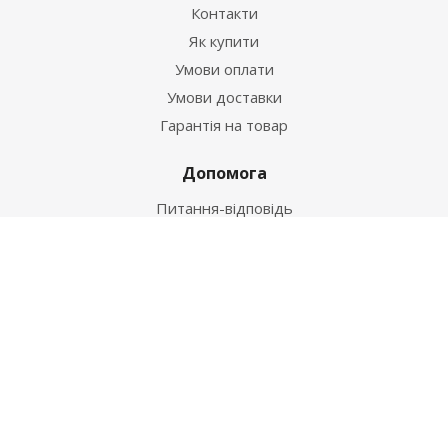
Контакти
Як купити
Умови оплати
Умови доставки
Гарантія на товар
Допомога
Питання-відповідь
Бренди
Наші контакти
+38 067 502 20 26
zakaz@ekt.com.ua
м. Київ, вул. Магнітогорська 1-А