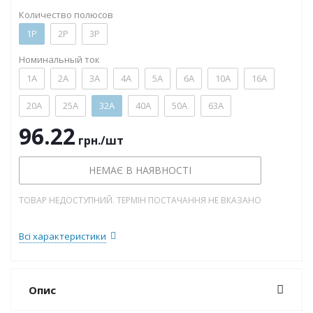
Количество полюсов
1P
2P
3P
Номинальный ток
1А
2А
3А
4А
5А
6А
10А
16А
20А
25А
32А
40А
50А
63А
96.22
грн.
/шт
НЕМАЄ В НАЯВНОСТІ
ТОВАР НЕДОСТУПНИЙ. ТЕРМІН ПОСТАЧАННЯ НЕ ВКАЗАНО
Всі характеристики
Опис