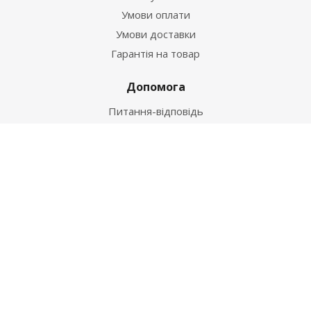
Умови оплати
Умови доставки
Гарантія на товар
Допомога
Питання-відповідь
Бренди
Наші контакти
+38 067 502 20 26
zakaz@ekt.com.ua
м. Київ, вул. Магнітогорська 1-А
2026 © "Центр Ремонту"