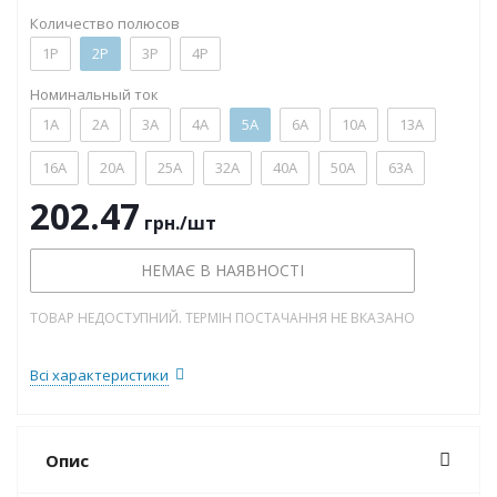
Количество полюсов
1P
2P
3P
4P
Номинальный ток
1А
2А
3А
4А
5А
6А
10А
13А
16А
20А
25А
32А
40А
50А
63А
202.47
грн.
/шт
НЕМАЄ В НАЯВНОСТІ
ТОВАР НЕДОСТУПНИЙ. ТЕРМІН ПОСТАЧАННЯ НЕ ВКАЗАНО
Всі характеристики
Опис