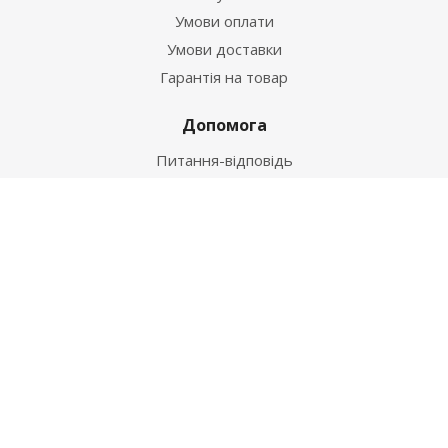
Умови оплати
Умови доставки
Гарантія на товар
Допомога
Питання-відповідь
Бренди
Наші контакти
+38 067 502 20 26
zakaz@ekt.com.ua
м. Київ, вул. Магнітогорська 1-А
2026 © "Центр Ремонту"