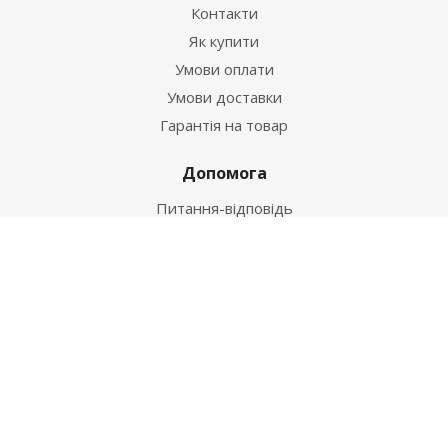
Контакти
Як купити
Умови оплати
Умови доставки
Гарантія на товар
Допомога
Питання-відповідь
Бренди
Наші контакти
+38 067 502 20 26
zakaz@ekt.com.ua
м. Київ, вул. Магнітогорська 1-А