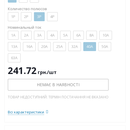
Количество полюсов
1P
2P
3P
4P
Номинальный ток
1А
2А
3А
4А
5А
6А
8А
10А
13А
16А
20А
25А
32А
40А
50А
63А
241.72
грн.
/шт
НЕМАЄ В НАЯВНОСТІ
ТОВАР НЕДОСТУПНИЙ. ТЕРМІН ПОСТАЧАННЯ НЕ ВКАЗАНО
Всі характеристики