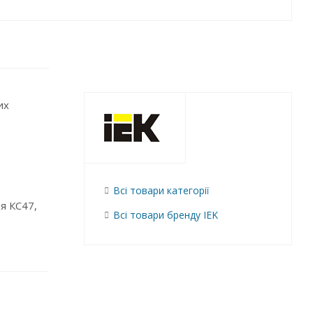
их
Всі товари категорії
я КС47,
Всі товари бренду IEK