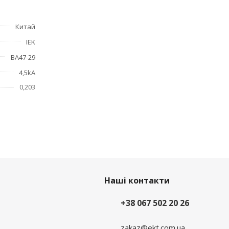
Китай
IEK
ие
ВА47-29
4,5kA
0,203
Наші контакти
+38 067 502 20 26
zakaz@ekt.com.ua