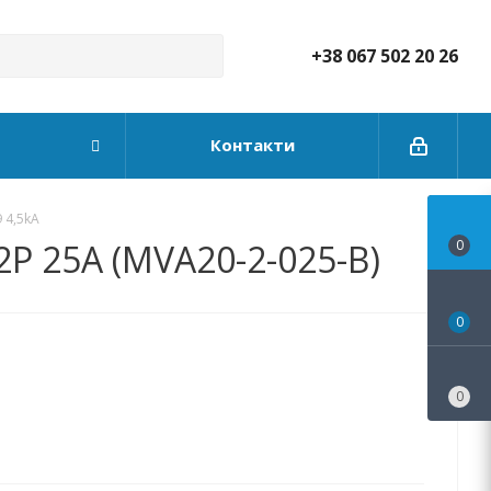
+38 067 502 20 26
Контакти
 4,5kA
2P 25А (MVA20-2-025-B)
0
0
0