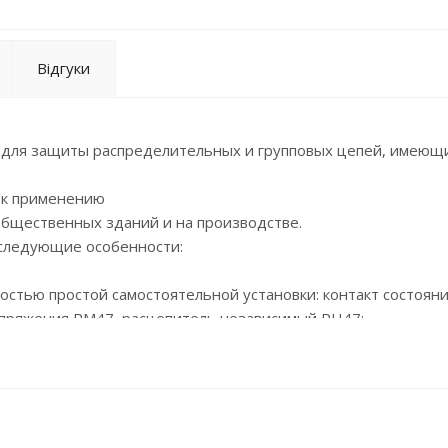
Відгуки
 для защиты распределительных и групповых цепей, имеющ
 к применению
общественных зданий и на производстве.
 следующие особенности:
остью простой самостоятельной установки: контакт состояни
апряжения РМ47, расцепитель независимый РН47;
отдачей;
жением;
0 °С;
ателя с увеличенной площадью контакта;