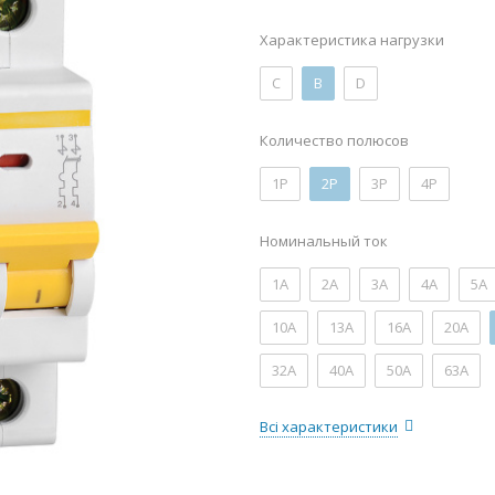
Характеристика нагрузки
C
B
D
Количество полюсов
1P
2P
3P
4P
Номинальный ток
1А
2А
3А
4А
5А
10А
13А
16А
20А
32А
40А
50А
63А
Всі характеристики