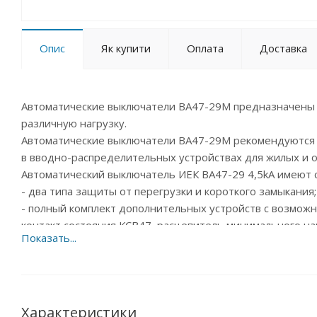
Опис
Як купити
Оплата
Доставка
Автоматические выключатели ВА47-29М предназначены
различную нагрузку.
Автоматические выключатели ВА47-29М рекомендуются
в вводно-распределительных устройствах для жилых и 
Автоматический выключатель ИЕК ВА47-29 4,5kA имеют
- два типа защиты от перегрузки и короткого замыкания;
- полный комплект дополнительных устройств с возможн
контакт состояния КСВ47, расцепитель минимального н
- специальная конструкция корпуса с увеличенной тепло
- независимый индикатор положения контактов;
- защёлка на DIN-рейку с двойным фиксированным поло
- широкий диапазон рабочих температур от –40 °С до +5
- усовершенствованная более широкая рукоятка выключ
Характеристики