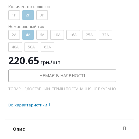
Количество полюсов
1P
2P
3P
Номинальный ток
2А
4А
6А
10А
16А
25А
32А
40А
50А
63А
220.65
грн.
/шт
НЕМАЄ В НАЯВНОСТІ
ТОВАР НЕДОСТУПНИЙ. ТЕРМІН ПОСТАЧАННЯ НЕ ВКАЗАНО
Всі характеристики
Опис