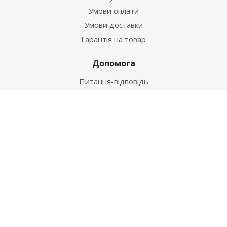
Умови оплати
Умови доставки
Гарантія на товар
Допомога
Питання-відповідь
Бренди
Наші контакти
+38 067 502 20 26
zakaz@ekt.com.ua
м. Київ, вул. Магнітогорська 1-А
2026 © "Центр Ремонту"