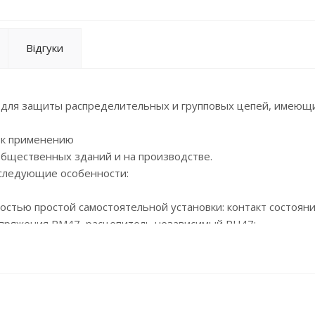
Відгуки
 для защиты распределительных и групповых цепей, имеющ
 к применению
общественных зданий и на производстве.
 следующие особенности:
остью простой самостоятельной установки: контакт состояни
апряжения РМ47, расцепитель независимый РН47;
отдачей;
жением;
0 °С;
ателя с увеличенной площадью контакта;