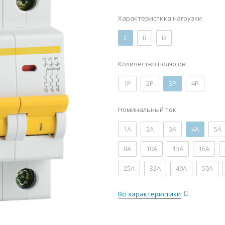
Характеристика нагрузки
C
B
D
Количество полюсов
1P
2P
3P
4P
Номинальный ток
1А
2А
3А
4А
5А
8А
10А
13А
16А
25А
32А
40А
50А
Всі характеристики