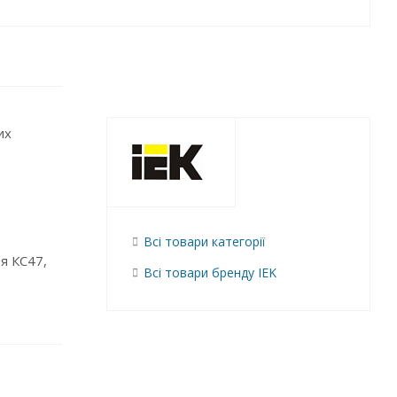
их
Всі товари категорії
я КС47,
Всі товари бренду IEK