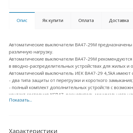
Опис
Як купити
Оплата
Доставка
Автоматические выключатели ВА47-29М предназначены
различную нагрузку.
Автоматические выключатели ВА47-29М рекомендуются
в вводно-распределительных устройствах для жилых и 
Автоматический выключатель ИЕК ВА47-29 4,5kA имеют
- два типа защиты от перегрузки и короткого замыкания;
- полный комплект дополнительных устройств с возможн
контакт состояния КСВ47, расцепитель минимального н
- специальная конструкция корпуса с увеличенной тепло
- независимый индикатор положения контактов;
- защёлка на DIN-рейку с двойным фиксированным поло
- широкий диапазон рабочих температур от –40 °С до +5
- усовершенствованная более широкая рукоятка выключ
Характеристики