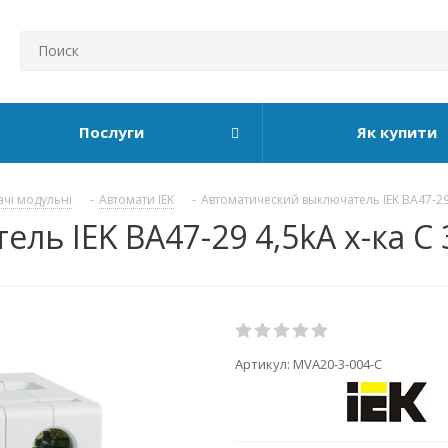
Послуги
Як купити
ачі модульні
-
Автомати IEK
-
Автоматический выключатель IEK ВА47-29
ь IEK ВА47-29 4,5kA х-ка C 
Артикул:
MVA20-3-004-C