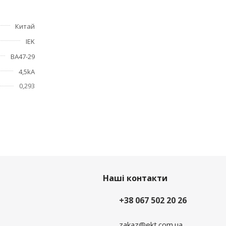
Китай
IEK
ие
ВА47-29
4,5kA
0,293
Наші контакти
+38 067 502 20 26
zakaz@ekt.com.ua