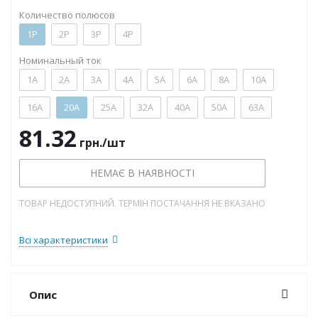
Количество полюсов
1P
2P
3P
4P
Номинальный ток
1А
2А
3А
4А
5А
6А
8А
10А
16А
20А
25А
32А
40А
50А
63А
81.32
грн.
/шт
НЕМАЄ В НАЯВНОСТІ
ТОВАР НЕДОСТУПНИЙ. ТЕРМІН ПОСТАЧАННЯ НЕ ВКАЗАНО
Всі характеристики
Опис