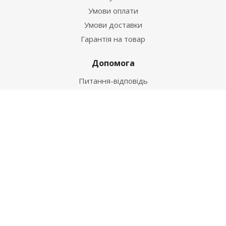
Умови оплати
Умови доставки
Гарантія на товар
Допомога
Питання-відповідь
Бренди
Наші контакти
+38 067 502 20 26
zakaz@ekt.com.ua
м. Київ, вул. Магнітогорська 1-А
2026 © "Центр Ремонту"