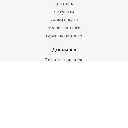
Контакти
Як купити
Умови оплати
Умови доставки
Гарантія на товар
Допомога
Питання-відповідь
Бренди
Наші контакти
+38 067 502 20 26
zakaz@ekt.com.ua
м. Київ, вул. Магнітогорська 1-А