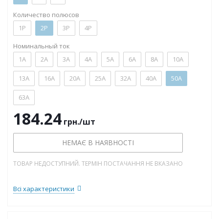
Количество полюсов
1P
2P
3P
4P
Номинальный ток
1А
2А
3А
4А
5А
6А
8А
10А
13А
16А
20А
25А
32А
40А
50А
63А
184.24
грн.
/шт
НЕМАЄ В НАЯВНОСТІ
ТОВАР НЕДОСТУПНИЙ. ТЕРМІН ПОСТАЧАННЯ НЕ ВКАЗАНО
Всі характеристики