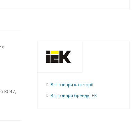
их
Всі товари категорії
я КС47,
Всі товари бренду IEK