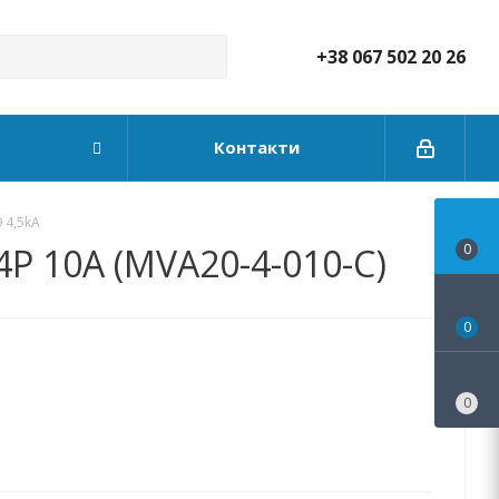
+38 067 502 20 26
Контакти
 4,5kA
4P 10А (MVA20-4-010-C)
0
0
0