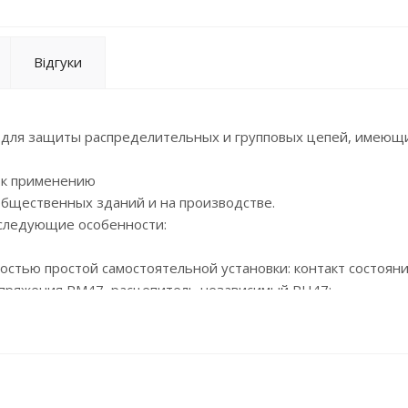
Відгуки
 для защиты распределительных и групповых цепей, имеющ
 к применению
общественных зданий и на производстве.
 следующие особенности:
остью простой самостоятельной установки: контакт состояни
апряжения РМ47, расцепитель независимый РН47;
отдачей;
жением;
0 °С;
ателя с увеличенной площадью контакта;