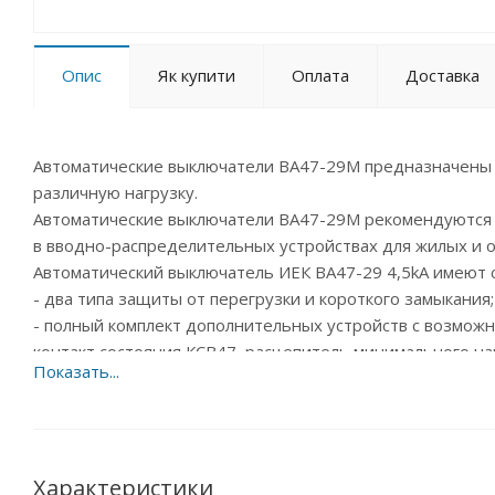
Опис
Як купити
Оплата
Доставка
Автоматические выключатели ВА47-29М предназначены
различную нагрузку.
Автоматические выключатели ВА47-29М рекомендуются
в вводно-распределительных устройствах для жилых и 
Автоматический выключатель ИЕК ВА47-29 4,5kA имеют
- два типа защиты от перегрузки и короткого замыкания;
- полный комплект дополнительных устройств с возможн
контакт состояния КСВ47, расцепитель минимального н
- специальная конструкция корпуса с увеличенной тепло
- независимый индикатор положения контактов;
- защёлка на DIN-рейку с двойным фиксированным поло
- широкий диапазон рабочих температур от –40 °С до +5
- усовершенствованная более широкая рукоятка выключ
Характеристики