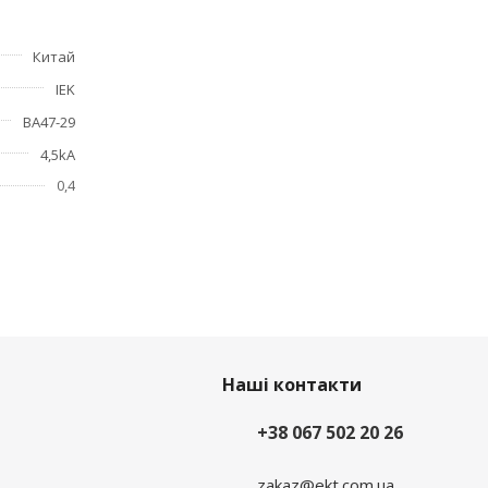
Китай
IEK
ие
ВА47-29
4,5kA
0,4
Наші контакти
+38 067 502 20 26
zakaz@ekt.com.ua