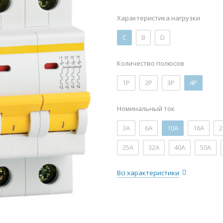
Характеристика нагрузки
C
B
D
Количество полюсов
1P
2P
3P
4P
Номинальный ток
3А
6А
10А
16А
2
25А
32А
40А
50А
Всі характеристики