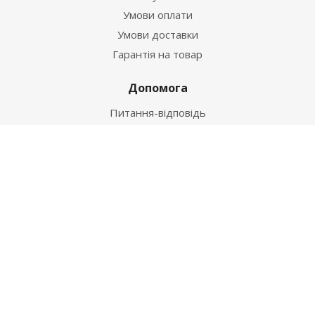
Умови оплати
Умови доставки
Гарантія на товар
Допомога
Питання-відповідь
Бренди
Наші контакти
+38 067 502 20 26
zakaz@ekt.com.ua
м. Київ, вул. Магнітогорська 1-А
2026 © "Центр Ремонту"