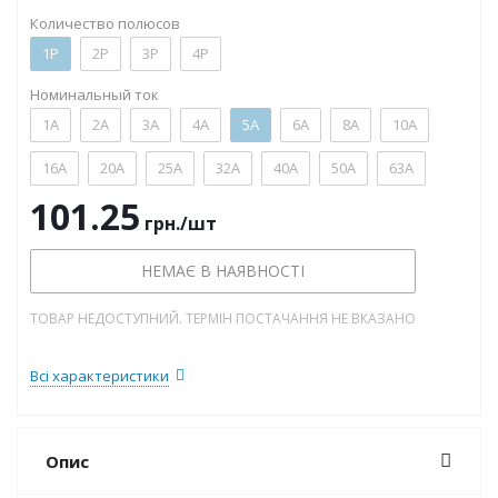
Количество полюсов
1P
2P
3P
4P
Номинальный ток
1А
2А
3А
4А
5А
6А
8А
10А
16А
20А
25А
32А
40А
50А
63А
101.25
грн.
/шт
НЕМАЄ В НАЯВНОСТІ
ТОВАР НЕДОСТУПНИЙ. ТЕРМІН ПОСТАЧАННЯ НЕ ВКАЗАНО
Всі характеристики
Опис