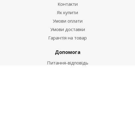
Контакти
Як купити
Умови оплати
Умови доставки
Гарантія на товар
Допомога
Питання-відповідь
Бренди
Наші контакти
+38 067 502 20 26
zakaz@ekt.com.ua
м. Київ, вул. Магнітогорська 1-А