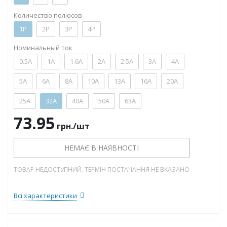
Количество полюсов
1P
2P
3P
4P
Номинальный ток
0.5А
1А
1.6А
2А
2.5А
3А
4А
5А
6А
8А
10А
13А
16А
20А
25А
32А
40А
50А
63А
73.95
грн.
/шт
НЕМАЄ В НАЯВНОСТІ
ТОВАР НЕДОСТУПНИЙ. ТЕРМІН ПОСТАЧАННЯ НЕ ВКАЗАНО
Всі характеристики