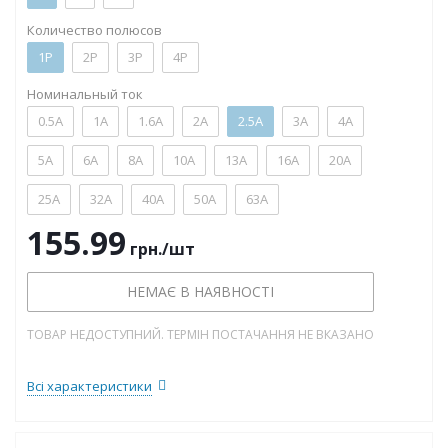
Количество полюсов
1P
2P
3P
4P
Номинальный ток
0.5А
1А
1.6А
2А
2.5А
3А
4А
5А
6А
8А
10А
13А
16А
20А
25А
32А
40А
50А
63А
155.99
грн.
/шт
НЕМАЄ В НАЯВНОСТІ
ТОВАР НЕДОСТУПНИЙ. ТЕРМІН ПОСТАЧАННЯ НЕ ВКАЗАНО
Всі характеристики