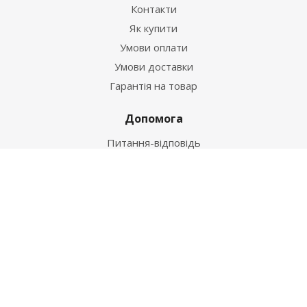
Контакти
Як купити
Умови оплати
Умови доставки
Гарантія на товар
Допомога
Питання-відповідь
Бренди
Наші контакти
+38 067 502 20 26
zakaz@ekt.com.ua
м. Київ, вул. Магнітогорська 1-А