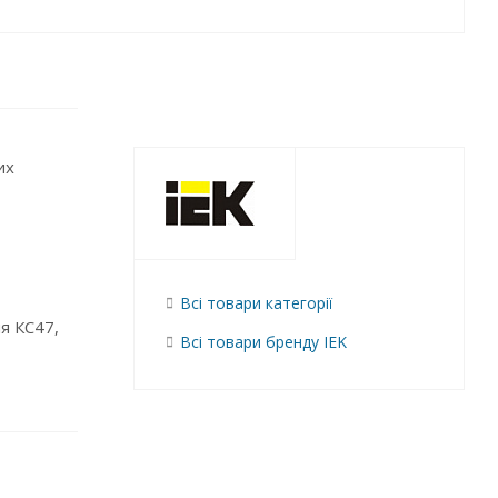
их
Всі товари категорії
я КС47,
Всі товари бренду IEK