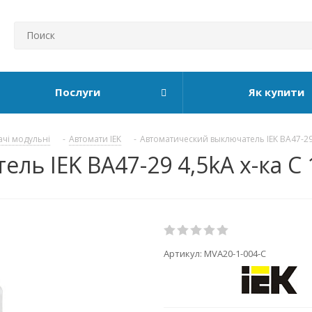
Послуги
Як купити
ачі модульні
-
Автомати IEK
-
Автоматический выключатель IEK ВА47-29
ь IEK ВА47-29 4,5kA х-ка C 
Артикул:
MVA20-1-004-C