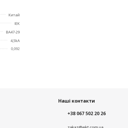
Китай
IEK
ие
ВА47-29
4,5kA
0,092
Наші контакти
+38 067 502 20 26
zakaz@ekt.com.ua