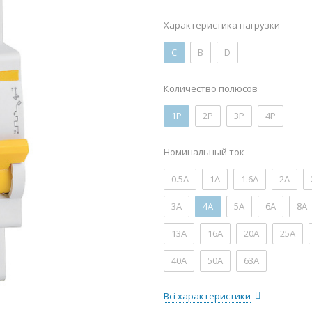
Характеристика нагрузки
C
B
D
Количество полюсов
1P
2P
3P
4P
Номинальный ток
0.5А
1А
1.6А
2А
3А
4А
5А
6А
8А
13А
16А
20А
25А
40А
50А
63А
Всі характеристики