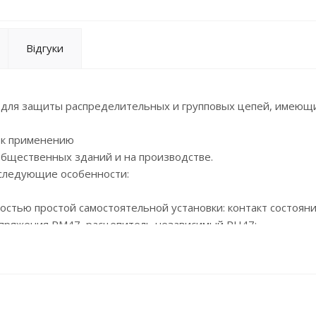
Відгуки
 для защиты распределительных и групповых цепей, имеющ
 к применению
общественных зданий и на производстве.
 следующие особенности:
остью простой самостоятельной установки: контакт состояни
апряжения РМ47, расцепитель независимый РН47;
отдачей;
жением;
0 °С;
ателя с увеличенной площадью контакта;