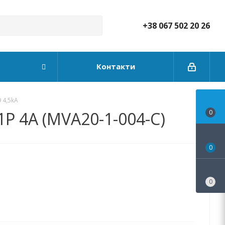
+38 067 502 20 26
Контакти
 4,5kA
1P 4А (MVA20-1-004-C)
0
0
0