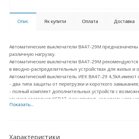
Опис
Як купити
Оплата
Доставка
Автоматические выключатели ВА47-29М предназначены
различную нагрузку.
Автоматические выключатели ВА47-29М рекомендуются
в вводно-распределительных устройствах для жилых и 
Автоматический выключатель ИЕК ВА47-29 4,5kA имеют
- два типа защиты от перегрузки и короткого замыкания;
- полный комплект дополнительных устройств с возможн
контакт состояния КСВ47, расцепитель минимального н
- специальная конструкция корпуса с увеличенной тепло
- независимый индикатор положения контактов;
- защёлка на DIN-рейку с двойным фиксированным поло
- широкий диапазон рабочих температур от –40 °С до +5
- усовершенствованная более широкая рукоятка выключ
Характеристики