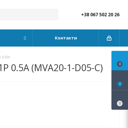
+38 067 502 20 26
Контакти
 4,5kA
1P 0.5А (MVA20-1-D05-C)
0
0
0