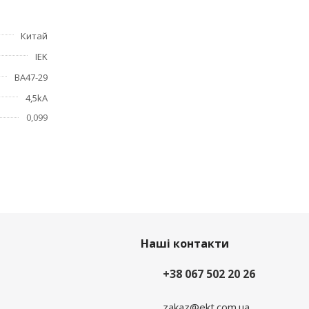
Китай
IEK
ие
ВА47-29
4,5kA
0,099
Наші контакти
+38 067 502 20 26
zakaz@ekt.com.ua