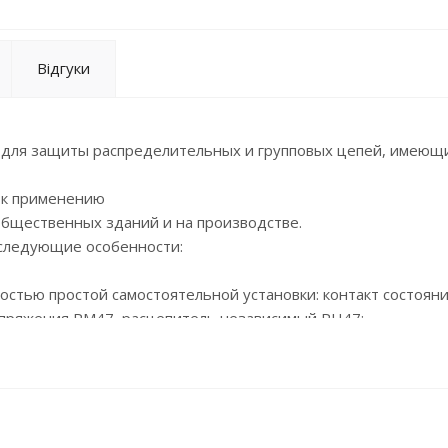
Відгуки
 для защиты распределительных и групповых цепей, имеющ
 к применению
общественных зданий и на производстве.
 следующие особенности:
остью простой самостоятельной установки: контакт состояни
апряжения РМ47, расцепитель независимый РН47;
отдачей;
жением;
0 °С;
ателя с увеличенной площадью контакта;