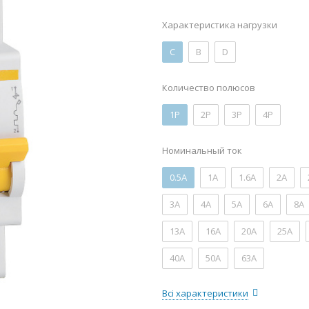
Характеристика нагрузки
C
B
D
Количество полюсов
1P
2P
3P
4P
Номинальный ток
0.5А
1А
1.6А
2А
3А
4А
5А
6А
8А
13А
16А
20А
25А
40А
50А
63А
Всі характеристики