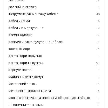
Ізоляційна стрічка
1
Інструмент для монтажу кабелю
48
Кабель-канал
4
Кабельне маркування
2
Клемні колодки
2
Ковпачки для скручування кабелю
2
колекція Форс
5
Контактори модульні
1
Контактори та пускачі
53
Корпуси постів
1
Майданчики під хомут
1
Металевий лоток
4
Металеві розподільні щити
5
Монтажна стрічка та спіральна обв'язка для кабелю
1
Наконечники та гільзи
13