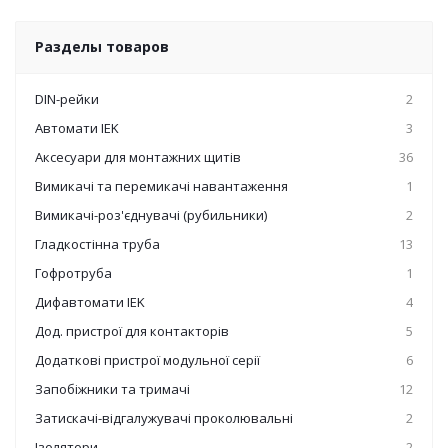
Разделы товаров
DIN-рейки
2
Автомати IEK
3
Аксесуари для монтажних щитів
36
Вимикачі та перемикачі навантаження
1
Вимикачі-роз'єднувачі (рубильники)
2
Гладкостінна труба
13
Гофротруба
1
Дифавтомати IEK
4
Дод. пристрої для контакторів
5
Додаткові пристрої модульної серії
6
Запобіжники та тримачі
12
Затискачі-відгалужувачі проколювальні
2
Ізолятори
2