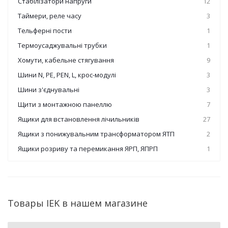
Стабілізатори напруги
12
Таймери, реле часу
3
Тельферні пости
1
Термоусаджувальні трубки
1
Хомути, кабельне стягування
9
Шини N, PE, PEN, L, крос-модулі
3
Шини з'єднувальні
3
Щити з монтажною панеллю
7
Ящики для встановлення лічильників
27
Ящики з понижувальним трансформатором ЯТП
2
Ящики розриву та перемикання ЯРП, ЯПРП
1
Товары IEK в нашем магазине