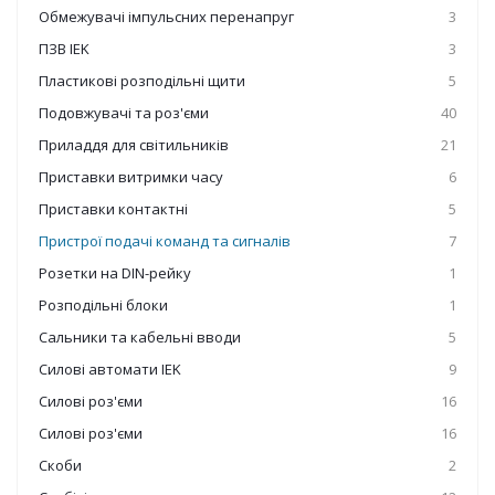
Обмежувачі імпульсних перенапруг
3
ПЗВ IEK
3
Пластикові розподільні щити
5
Подовжувачі та роз'єми
40
Приладдя для світильників
21
Приставки витримки часу
6
Приставки контактні
5
Пристрої подачі команд та сигналів
7
Розетки на DIN-рейку
1
Розподільні блоки
1
Сальники та кабельні вводи
5
Силові автомати IEK
9
Силові роз'єми
16
Силові роз'єми
16
Скоби
2