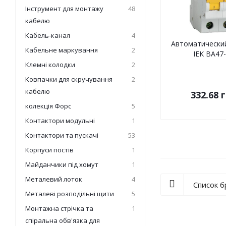
Інструмент для монтажу
48
кабелю
Кабель-канал
4
Автоматически
Кабельне маркування
2
IEK ВА47-
Клемні колодки
2
Ковпачки для скручування
2
кабелю
332.68
г
колекція Форс
5
Контактори модульні
1
Контактори та пускачі
53
Корпуси постів
1
Майданчики під хомут
1
Металевий лоток
4
Список 
Металеві розподільні щити
5
Монтажна стрічка та
1
спіральна обв'язка для