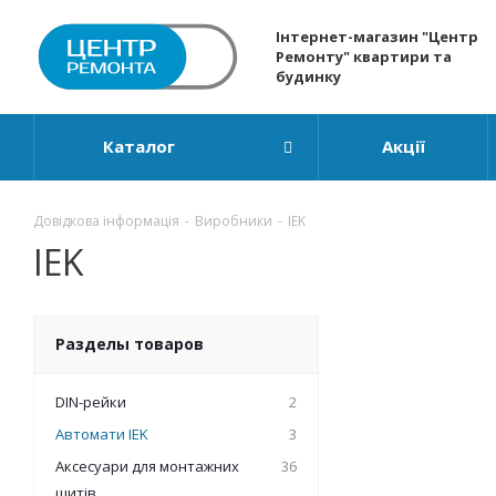
Інтернет-магазин "Центр
Ремонту" квартири та
будинку
Каталог
Акції
Довідкова інформація
-
Виробники
-
IEK
IEK
Разделы товаров
DIN-рейки
2
Автомати IEK
3
Аксесуари для монтажних
36
щитів