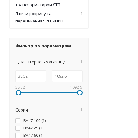
трансформатором ЯТП
Ящики розриву та
1
перемикання ЯРП, ЯПРП
Фильтр по параметрам
Ціна інтернет-магазину
38.52
1092.6
Серия
ВА47-100 (
1
)
ВА47-29 (
1
)
ВА47-60 (
1
)