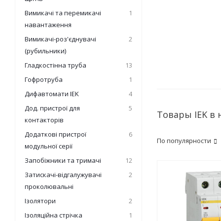
Вимикачі та перемикачі
1
навантаження
Вимикачі-роз'єднувачі
2
(рубильники)
Гладкостінна труба
13
Гофротруба
1
Дифавтомати IEK
4
Дод. пристрої для
5
Товары IEK в
контакторів
Додаткові пристрої
6
По популярности
модульної серії
Запобіжники та тримачі
12
Затискачі-відгалужувачі
2
проколювальні
Ізолятори
2
Ізоляційна стрічка
1