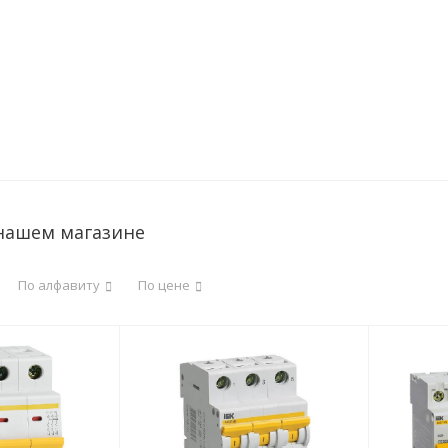
 нашем магазине
По алфавиту
По цене