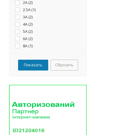
2А (
2
)
2.5А (
1
)
3А (
2
)
4А (
2
)
5А (
2
)
6А (
2
)
8А (
1
)
10А (
3
)
13А (
1
)
Сбросить
16А (
3
)
20А (
3
)
25А (
3
)
32А (
3
)
35А (
1
)
40А (
3
)
50А (
3
)
63А (
3
)
80А (
1
)
100А (
1
)