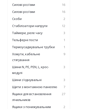
Силові роз'єми
16
Силові роз'єми
16
Скоби
2
Стабілізатори напруги
12
Таймери, реле часу
3
Тельферні пости
1
Термоусаджувальні трубки
1
Хомути, кабельне
9
стягування
Шини N, PE, PEN, L, крос-
3
модулі
Шини з'єднувальні
3
Щити з монтажною панеллю
7
Ящики для встановлення
27
лічильників
Ящики з понижувальним
2