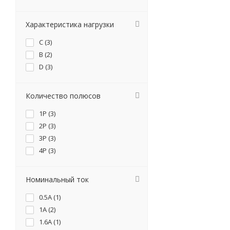
Характеристика нагрузки
C (
3
)
B (
2
)
D (
3
)
Количество полюсов
1P (
3
)
2P (
3
)
3P (
3
)
4P (
3
)
Номинальный ток
0.5А (
1
)
1А (
2
)
1.6А (
1
)