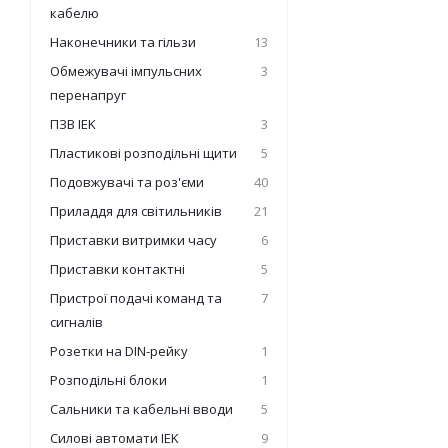
кабелю
Наконечники та гільзи
13
Обмежувачі імпульсних
3
перенапруг
ПЗВ IEK
3
Пластикові розподільні щити
5
Подовжувачі та роз'єми
40
Приладдя для світильників
21
Приставки витримки часу
6
Приставки контактні
5
Пристрої подачі команд та
7
сигналів
Розетки на DIN-рейку
1
Розподільні блоки
1
Сальники та кабельні вводи
5
Силові автомати IEK
9