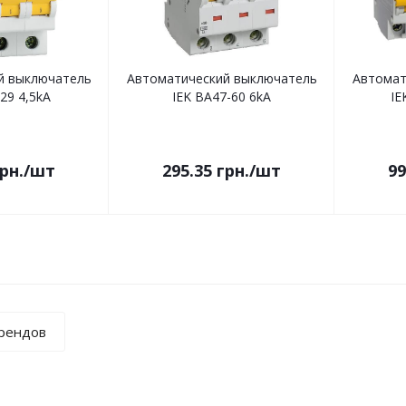
й выключатель
Автоматический выключатель
Автомат
29 4,5kA
IEK ВА47-60 6kA
IE
рн.
/шт
295.35
грн.
/шт
99
брендов