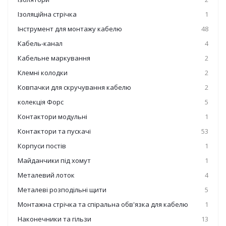
Ізоляційна стрічка
1
Інструмент для монтажу кабелю
48
Кабель-канал
4
Кабельне маркування
2
Клемні колодки
2
Ковпачки для скручування кабелю
2
колекція Форс
5
Контактори модульні
1
Контактори та пускачі
53
Корпуси постів
1
Майданчики під хомут
1
Металевий лоток
4
Металеві розподільні щити
5
Монтажна стрічка та спіральна обв'язка для кабелю
1
Наконечники та гільзи
13