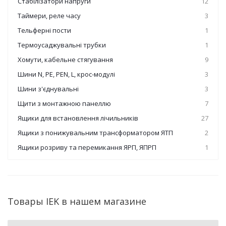
Стабілізатори напруги
12
Таймери, реле часу
3
Тельферні пости
1
Термоусаджувальні трубки
1
Хомути, кабельне стягування
9
Шини N, PE, PEN, L, крос-модулі
3
Шини з'єднувальні
3
Щити з монтажною панеллю
7
Ящики для встановлення лічильників
27
Ящики з понижувальним трансформатором ЯТП
2
Ящики розриву та перемикання ЯРП, ЯПРП
1
Товары IEK в нашем магазине