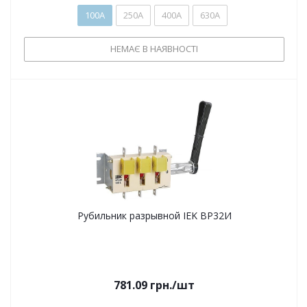
100А
250А
400А
630А
НЕМАЄ В НАЯВНОСТІ
Рубильник разрывной IEK ВР32И
781.09
грн.
/шт