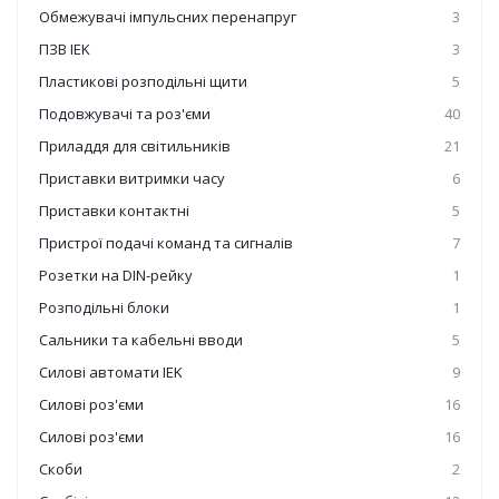
Обмежувачі імпульсних перенапруг
3
ПЗВ IEK
3
Пластикові розподільні щити
5
Подовжувачі та роз'єми
40
Приладдя для світильників
21
Приставки витримки часу
6
Приставки контактні
5
Пристрої подачі команд та сигналів
7
Розетки на DIN-рейку
1
Розподільні блоки
1
Сальники та кабельні вводи
5
Силові автомати IEK
9
Силові роз'єми
16
Силові роз'єми
16
Скоби
2