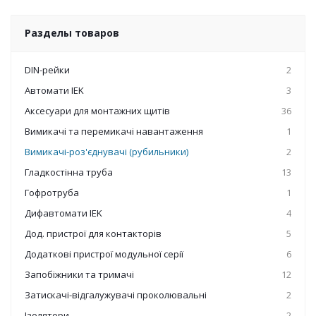
Разделы товаров
DIN-рейки
2
Автомати IEK
3
Аксесуари для монтажних щитів
36
Вимикачі та перемикачі навантаження
1
Вимикачі-роз'єднувачі (рубильники)
2
Гладкостінна труба
13
Гофротруба
1
Дифавтомати IEK
4
Дод. пристрої для контакторів
5
Додаткові пристрої модульної серії
6
Запобіжники та тримачі
12
Затискачі-відгалужувачі проколювальні
2
Ізолятори
2