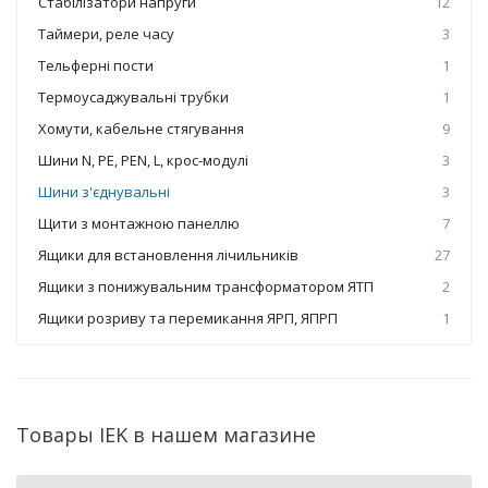
Стабілізатори напруги
12
Таймери, реле часу
3
Тельферні пости
1
Термоусаджувальні трубки
1
Хомути, кабельне стягування
9
Шини N, PE, PEN, L, крос-модулі
3
Шини з'єднувальні
3
Щити з монтажною панеллю
7
Ящики для встановлення лічильників
27
Ящики з понижувальним трансформатором ЯТП
2
Ящики розриву та перемикання ЯРП, ЯПРП
1
Товары IEK в нашем магазине