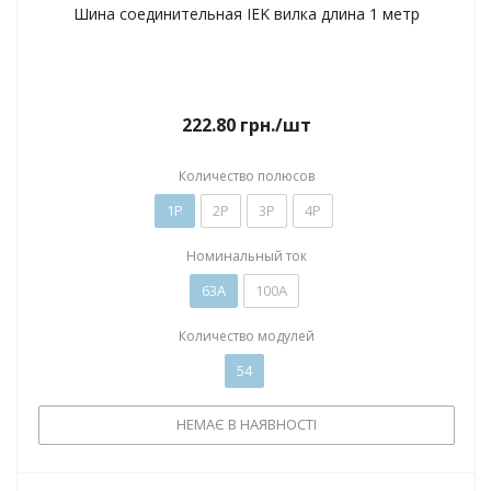
Шина соединительная IEK вилка длина 1 метр
222.80
грн.
/шт
Количество полюсов
1P
2P
3P
4P
Номинальный ток
63А
100А
Количество модулей
54
НЕМАЄ В НАЯВНОСТІ