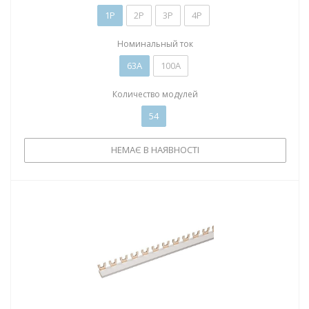
1P
2P
3P
4P
Номинальный ток
63А
100А
Количество модулей
54
НЕМАЄ В НАЯВНОСТІ