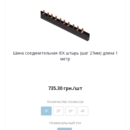
Шина соединительная IEK штырь (шаг 27мм) длина 1
метр
735.30
грн.
/шт
Количество полюсов
1P
2P
3P
4P
Номинальный ток