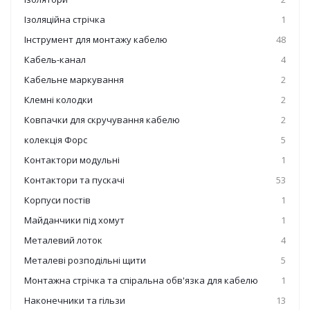
Ізоляційна стрічка
1
Інструмент для монтажу кабелю
48
Кабель-канал
4
Кабельне маркування
2
Клемні колодки
2
Ковпачки для скручування кабелю
2
колекція Форс
5
Контактори модульні
1
Контактори та пускачі
53
Корпуси постів
1
Майданчики під хомут
1
Металевий лоток
4
Металеві розподільні щити
5
Монтажна стрічка та спіральна обв'язка для кабелю
1
Наконечники та гільзи
13