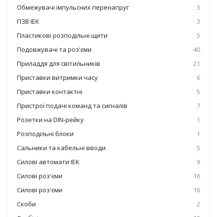
Обмежувачі імпульсних перенапруг
3
ПЗВ IEK
3
Пластикові розподільні щити
5
Подовжувачі та роз'єми
40
Приладдя для світильників
21
Приставки витримки часу
6
Приставки контактні
5
Пристрої подачі команд та сигналів
7
Розетки на DIN-рейку
1
Розподільні блоки
1
Сальники та кабельні вводи
5
Силові автомати IEK
9
Силові роз'єми
16
Силові роз'єми
16
Скоби
2