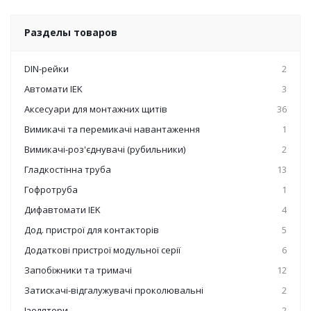
Разделы товаров
DIN-рейки
2
Автомати IEK
3
Аксесуари для монтажних щитів
36
Вимикачі та перемикачі навантаження
1
Вимикачі-роз'єднувачі (рубильники)
2
Гладкостінна труба
13
Гофротруба
1
Дифавтомати IEK
4
Дод. пристрої для контакторів
5
Додаткові пристрої модульної серії
6
Запобіжники та тримачі
12
Затискачі-відгалужувачі проколювальні
2
Ізолятори
2